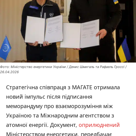
Фото: Міністерство енергетики України / Денис Шмигаль та Рафаель Гроссі /
26.04.2026
Стратегічна співпраця з МАГАТЕ отримала
новий імпульс після підписання
меморандуму про взаєморозуміння між
Україною та Міжнародним агентством з
атомної енергії. Документ,
оприлюднений
Міністерством енергетики, передбачає