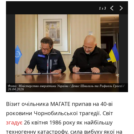
1
з 3
Фото: Міністерство енергетики України / Денис Шмигаль та Рафаель Гроссі /
26.04.2026
Візит очільника МАГАТЕ припав на 40-ві
роковини Чорнобильської трагедії. Світ
згадує
26 квітня 1986 року як найбільшу
техногенну катастрофу, сила вибуху якої на