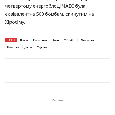
четвертому енергоблоці ЧАЕС була
еквівалентна 500 бомбам, скинутим на
Хіросіму.
Фото: Міністерство енергетики України / Денис Шмигаль та Рафаель Гроссі /
26.04.2026
ТЕГИ
Влада
Енергетика
Київ
МАГАТЕ
Міненерго
Політика
угода
Україна
Фото: Міністерство енергетики України / Денис Шмигаль та Рафаель Гроссі /
26.04.2026
- Реклама-