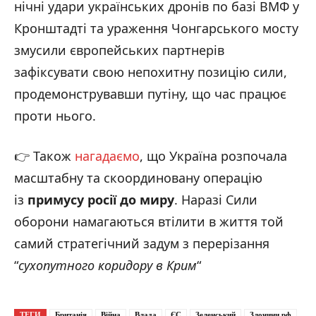
нічні удари українських дронів по базі ВМФ у
Кронштадті та ураження Чонгарського мосту
змусили європейських партнерів
зафіксувати свою непохитну позицію сили,
продемонструвавши путіну, що час працює
проти нього.
👉 Також
нагадаємо
, що Україна розпочала
масштабну та скоординовану операцію
із
примусу
росії до миру
. Наразі Сили
оборони намагаються втілити в життя той
самий стратегічний задум з перерізання
“
сухопутного коридору в Крим
“
ТЕГИ
Британія
Війна
Влада
ЄС
Зеленський
Злочини рф