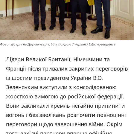
Фото: зустріч на Даунінг-стріт, 10 у Лондоні 7 червня / Офіс президента
Лідери Великої Британії, Німеччини та
Франції після тривалих закритих переговорів
із шостим президентом України В.О.
Зеленським виступили з консолідованою
жорсткою вимогою до російської федерації.
Вони закликали кремль негайно припинити
вогонь і без зволікань розпочати повноцінні
переговори щодо завершення війни. Окрім
того, західні партнери вперше офіційно