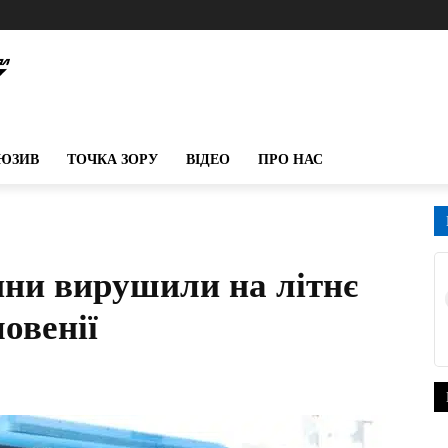
ЮЗИВ
ТОЧКА ЗОРУ
ВІДЕО
ПРО НАС
ини вирушили на літнє
овенії