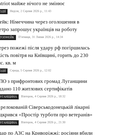
atriot майже нічого не змінює
Неділя, 2 Серпня 2026 р., 11:43
ОДІЇ
ейк: Німеччина через оголошення в
етро запрошує українців на роботу
П’ятниця, 31 Липня 2026 р., 14:34
ТОПФЕЙК
ерез пожежі після удару рф погіршилась
кість повітря на Київщині, горить до 230
с. кв. м
Середа, 5 Серпня 2026 р., 12:02
ОДІЇ
ПО з прифронтових громад Луганщини
идано 110 житлових сертифікатів
Вівторок, 4 Серпня 2026 р., 18:32
УГАНЩИНА
 релокованій Сіверськодонецькій лікарні
ідкрився «Простір турботи про ветеранів»
Вівторок, 4 Серпня 2026 р., 21:30
УГАНЩИНА
дар по АЗС на Криворіжжі: росіяни вбили