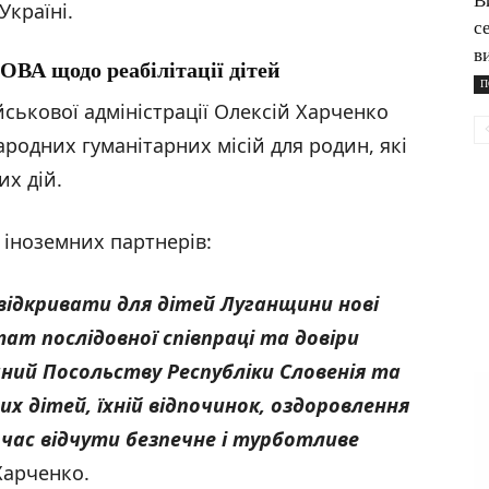
В
Україні.
с
в
ОВА щодо реабілітації дітей
П
ськової адміністрації Олексій Харченко
родних гуманітарних місій для родин, які
их дій.
 іноземних партнерів:
відкривати для дітей Луганщини нові
ат послідовної співпраці та довіри
чний Посольству Республіки Словенія та
их дітей, їхній відпочинок, оздоровлення
час відчути безпечне і турботливе
Харченко.