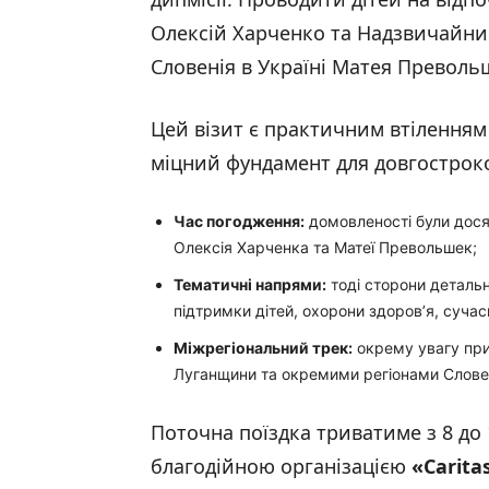
Олексій Харченко та Надзвичайни
Словенія в Україні Матея Преволь
Цей візит є практичним втіленням
міцний фундамент для довгостроко
Час погодження:
домовленості були досяг
Олексія Харченка та Матеї Превольшек;
Тематичні напрями:
тоді сторони детальн
підтримки дітей, охорони здоров’я, сучасн
Міжрегіональний трек:
окрему увагу при
Луганщини та окремими регіонами Словен
Поточна поїздка триватиме з 8 до
благодійною організацією
«
Carita