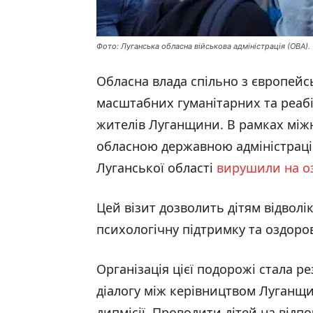
Фото: Луганська обласна військова адміністрація (ОВА).
Обласна влада спільно з європей
масштабних гуманітарних та реаб
жителів Луганщини. В рамках між
обласною державною адміністраціє
Луганської області
вирушили на о
Цей візит дозволить дітям відволік
психологічну підтримку та оздоро
Організація цієї подорожі стала 
діалогу між керівництвом Луганщ
дипмісії. Проводити дітей на ві