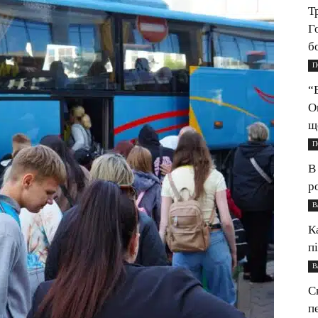
Т
Г
б
П
“
О
щ
П
В
р
В
К
п
В
С
п