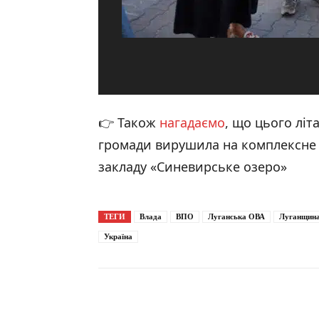
👉 Також
нагадаємо
, що цього літ
громади вирушила на комплексне 
закладу «Синевирське озеро»
ТЕГИ
Влада
ВПО
Луганська ОВА
Луганщин
Україна
Поширити