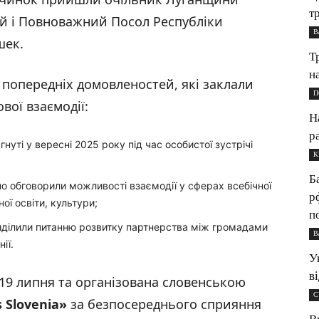
т
й і Повноважний Посол Республіки
В
шек.
Т
н
 попередніх домовленостей, які заклали
П
вої взаємодії:
Н
р
нуті у вересні 2025 року під час особистої зустрічі
К
Б
о обговорили можливості взаємодії у сферах всебічної
р
ої освіти, культури;
п
ділили питанню розвитку партнерства між громадами
В
ії.
У
в
 19 липня та організована словенською
С
s Slovenia
»
за безпосереднього сприяння