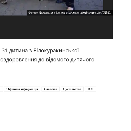
Фото: Луганська обласна військова адміністрація (ОВА).
а 31 дитина з Білокуракинської
оздоровлення до відомого дитячого
а
Офіційна інформація
Словенія
Суспільство
ТОТ