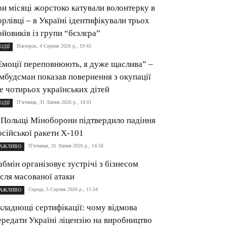
ри місяці жорстоко катували волонтерку в
орлівці – в Україні ідентифікували трьох
ойовиків із групи “бєзлєра”
Вівторок, 4 Серпня 2026 р., 19:43
ОДІЇ
Емоції переповнюють, я дуже щаслива” –
мбудсман показав повернення з окупації
е чотирьох українських дітей
П’ятниця, 31 Липня 2026 р., 18:01
ОДІЇ
 Польщі Міноборони підтвердило падіння
осійської ракети Х-101
П’ятниця, 31 Липня 2026 р., 14:58
АЖЛИВО
абмін організовує зустрічі з бізнесом
ісля масованої атаки
Середа, 5 Серпня 2026 р., 11:54
АЖЛИВО
кладнощі сертифікації: чому відмова
ередати Україні ліцензію на виробництво