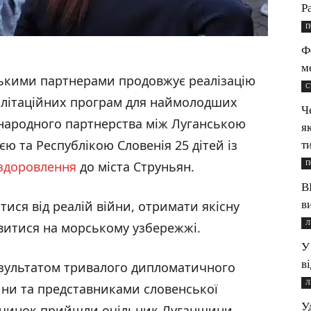
P
П
Ф
м
ськими партнерами продовжує реалізацію
С
ілітаційних програм для наймолодших
Ч
народного партнерства між Луганською
я
ю та Республікою Словенія 25 дітей із
ти
здоровлення
до міста Струньян.
П
В
в
тися від реалій війни, отримати якісну
Л
витися на морському узбережжі.
У
в
результатом тривалого дипломатичного
Л
ини та представниками словенської
У
дпочинок прийшли очільник Луганщини