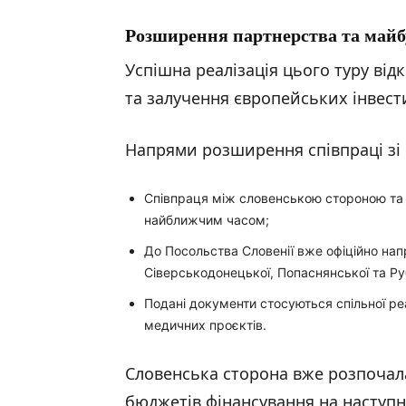
Розширення партнерства та майб
Успішна реалізація цього туру ві
та залучення європейських інвест
Напрями розширення співпраці зі
Співпраця між словенською стороною та
найближчим часом;
До Посольства Словенії вже офіційно напр
Сіверськодонецької, Попаснянської та Ру
Подані документи стосуються спільної реа
медичних проєктів.
Словенська сторона вже розпочал
бюджетів фінансування на наступ