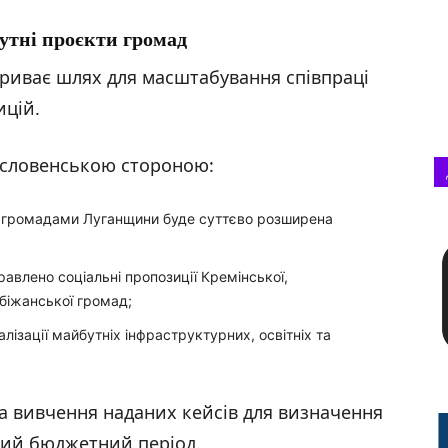
утні проєкти громад
дкриває шлях для масштабування співпраці
ицій.
 словенською стороною:
 громадами Луганщини буде суттєво розширена
авлено соціальні пропозиції Кремінської,
біжанської громад;
лізації майбутніх інфраструктурних, освітніх та
а вивчення наданих кейсів для визначення
ний бюджетний період.