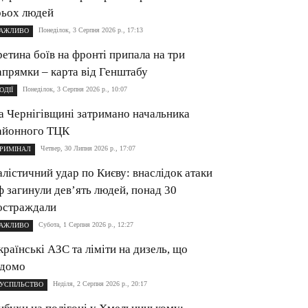
рьох людей
Понеділок, 3 Серпня 2026 р., 17:13
АЖЛИВО
ретина боїв на фронті припала на три
апрямки – карта від Генштабу
Понеділок, 3 Серпня 2026 р., 10:07
ОДІЇ
а Чернігівщині затримано начальника
айонного ТЦК
Четвер, 30 Липня 2026 р., 17:07
РИМІНАЛ
алістичний удар по Києву: внаслідок атаки
ф загинули дев’ять людей, понад 30
остраждали
Субота, 1 Серпня 2026 р., 12:27
АЖЛИВО
країнські АЗС та ліміти на дизель, що
ідомо
Неділя, 2 Серпня 2026 р., 20:17
УСПІЛЬСТВО