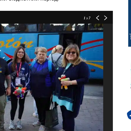
1
з 7