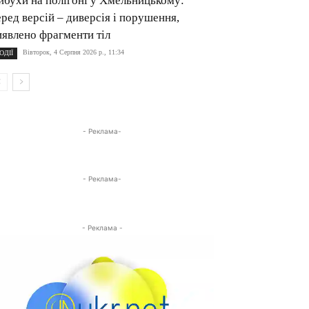
ибухи на полігоні у Хмельницькому:
еред версій – диверсія і порушення,
иявлено фрагменти тіл
Вівторок, 4 Серпня 2026 р., 11:34
ОДІЇ
- Реклама-
- Реклама-
- Реклама -