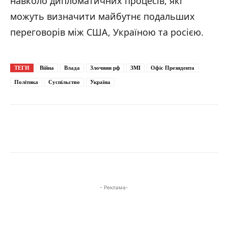
навколо дипломатичних процесів, які
можуть визначити майбутнє подальших
переговорів між США, Україною та росією.
ТЕГИ
Війна
Влада
Злочини рф
ЗМІ
Офіс Президента
Політика
Суспільство
Україна
- Реклама-