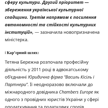
сферу культури. Другий пріоритет —
збереження української культурної
спадщини. Третім напрямом є посилення
автономності та стійкості культурних
інституцій»,
— зазначила новопризначена
міністерка.
ℹ️
Кар’єрний шлях:
Тетяна Бережна розпочала професійну
діяльність у 2011 році в адвокатському
об’єднанні
Юридична фірма “Василь Кісіль і
Партнери”
. Її неодноразово включали до
міжнародного довідника
Chambers Europe
як
одного з провідних юристів України у сфері
оподаткування та податкових спорів.