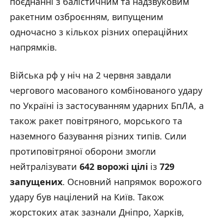
поєднанні з балістичним та надзвуковим
ракетним озброєнням, випущеним
одночасно з кількох різних операційних
напрямків.
Війська рф у ніч на 2 червня завдали
чергового масованого комбінованого удару
по Україні із застосуванням ударних БпЛА, а
також ракет повітряного, морського та
наземного базування різних типів. Сили
протиповітряної оборони змогли
нейтралізувати
642 ворожі цілі
із
729
запущених
. Основний напрямок ворожого
удару був націлений на Київ. Також
жорстоких атак зазнали Дніпро, Харків,