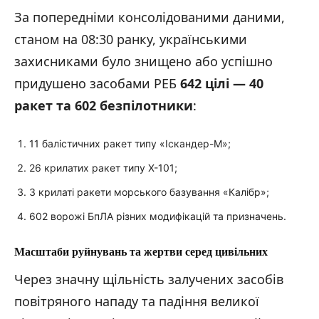
За попередніми консолідованими даними,
станом на 08:30 ранку, українськими
захисниками було знищено або успішно
придушено засобами РЕБ
642 цілі — 40
ракет та 602 безпілотники
:
11 балістичних ракет типу «Іскандер-М»;
26 крилатих ракет типу Х-101;
3 крилаті ракети морського базування «Калібр»;
602 ворожі БпЛА різних модифікацій та призначень.
Масштаби руйнувань та жертви серед цивільних
Через значну щільність залучених засобів
повітряного нападу та падіння великої