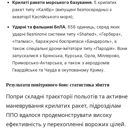
Крилаті ракети морського базування.
5 крилатих
ракет типу «Калібр» (випущені безпосередньо з
акваторії Каспійського моря);
Ударні та фальшиві БпЛА.
656 одиниць, серед яких
ударні безпілотні системи типу «Shahed», «Гербера»,
«Італмас», баражуючі боєприпаси «Бандероль», а
також спеціальні дрони-імітатори типу «Пародія». Вони
запускалися з Брянська, Курська, Орла, Міллерово,
Приморсько-Ахтарська, а також з аеродромів
Гвардійське та Чауда в окупованому Криму.
Результати повітряного бою: статистика збиття
Попри складні траєкторії польотів та активне
маневрування крилатих ракет, підрозділам
ППО вдалося продемонструвати високу
ефективність у перехопленні ворожих цілей.