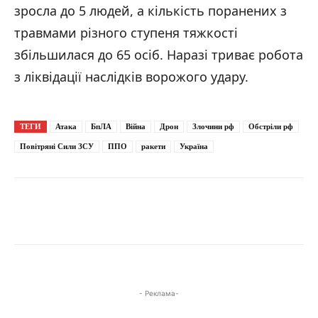
зросла до 5 людей, а кількість поранених з
травмами різного ступеня тяжкості
збільшилася до 65 осіб. Наразі триває робота
з ліквідації наслідків ворожого удару.
ТЕГИ
Атака
БпЛА
Війна
Дрон
Злочини рф
Обстріли рф
Повітряні Сили ЗСУ
ППО
ракети
Україна
- Реклама-