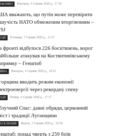
Вівторок, 4 Серпня 2026 р., 17:32
АЖЛИВО
ША вважають, що путін може перевірити
ішучість НАТО обмеженим вторгненням –
SJ
П’ятниця, 7 Серпня 2026 р., 11:57
ОДІЇ
а фронті відбулося 226 боєзіткнень, ворог
айбільше атакував на Костянтинівському
апрямку – Генштаб
Вівторок, 4 Серпня 2026 р., 10:32
ІЙНА
горщина вводить режим економії
лектроенергії через рекордну спеку
Четвер, 6 Серпня 2026 р., 17:17
ОДІЇ
блучний Спас: давні обряди, церковний
міст і традиції Луганщини
Неділя, 2 Серпня 2026 р., 19:50
КСКЛЮЗИВ
енштаб: понад чверть з 259 боїв