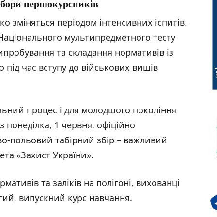
 збори першокурсників
ко зміняться періодом інтенсивних іспитів.
 Національного мультипредметного тесту
випробування та складання нормативів із
 під час вступу до військових вишів
ьний процес і для молодшого покоління
з понеділка, 1 червня, офіційно
во-польовий табірний збір – важливий
та «Захист України».
мативів та заліків на полігоні, вихованці
угий, випускний курс навчання.