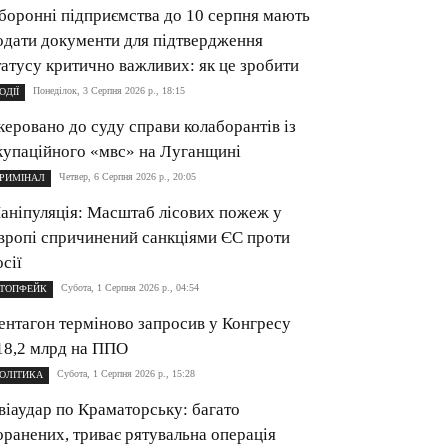
боронні підприємства до 10 серпня мають
одати документи для підтвердження
татусу критично важливих: як це зробити
Понеділок, 3 Серпня 2026 р., 18:15
ОДІЇ
керовано до суду справи колаборантів із
купаційного «мвс» на Луганщині
Четвер, 6 Серпня 2026 р., 20:05
РИМІНАЛ
аніпуляція: Масштаб лісових пожеж у
вропі спричинений санкціями ЄС проти
осії
Субота, 1 Серпня 2026 р., 04:54
ТОПФЕЙК
ентагон терміново запросив у Конгресу
18,2 млрд на ППО
Субота, 1 Серпня 2026 р., 15:28
ОЛІТИКА
віаудар по Краматорську: багато
оранених, триває рятувальна операція