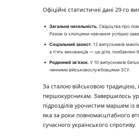
Офіційні статистичні дані 29-го ви
Загальна чисельність.
Свідоцтва про пов
Разом із хлопцями навчання успішно зав
Соціальний захист.
12 випускників мають
а п’ять вихованців — це діти, позбавлені 
Родинний зв’язок.
У 10 випускників бать
чинними військовослужбовцями ЗСУ.
За сталою військовою традицією,
першокурсникам. Завершилось у
підрозділів урочистим маршем із 
яка за роки повномасштабного вто
сучасного українського спротиву.