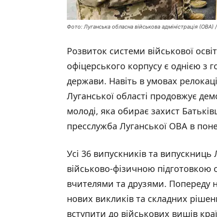
Фото: Луганська обласна військова адміністрація (ОВА) 
Розвиток системи військової осві
офіцерського корпусу є однією з 
держави. Навіть в умовах релокації
Луганської області продовжує дем
молоді, яка обирає захист Батькі
пресслужба Луганської ОВА в поне
Усі 36 випускників та випускниць
військово-фізичною підготовкою 
вчителями та друзями. Попереду н
нових викликів та складних рішень
вступити до військових вишів кра