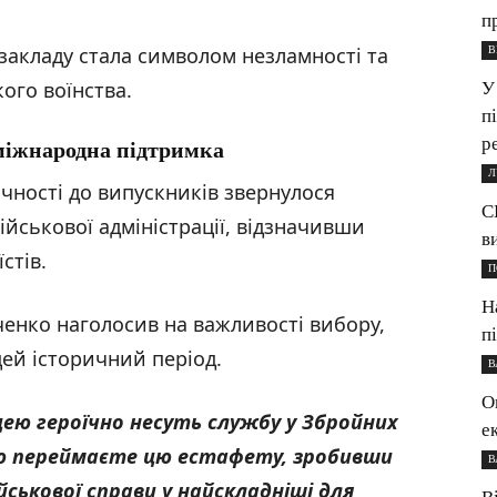
п
закладу стала символом незламності та
В
ого воїнства.
У
п
р
міжнародна підтримка
Л
ячності до випускників звернулося
С
ійськової адміністрації, відзначивши
в
стів.
П
Н
енко наголосив на важливості вибору,
п
цей історичний період.
В
О
іцею героїчно несуть службу у Збройних
е
стю переймаєте цю естафету, зробивши
В
йськової справи у найскладніші для