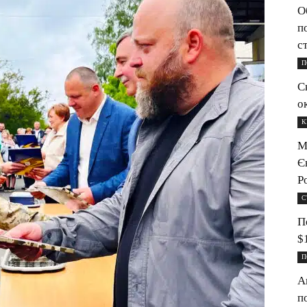
О
п
с
П
С
о
К
М
Є
Р
С
П
$
П
А
п