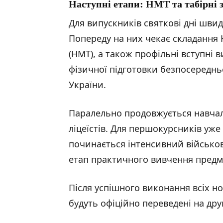
Наступні етапи: НМТ та табірні
Для випускників святкові дні швид
Попереду на них чекає складання
(НМТ), а також профільні вступні 
фізичної підготовки безпосередньо
України.
Паралельно продовжується навчал
ліцеїстів. Для першокурсників уже 
починається інтенсивний військо
етап практичного вивчення предме
Після успішного виконання всіх нор
будуть офіційно переведені на др