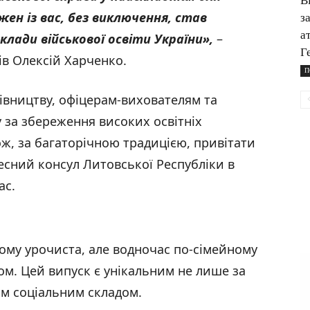
В
ен із вас, без виключення, став
з
а
лади військової освіти України»,
–
Г
ів Олексій Харченко.
П
івництву, офіцерам-вихователям та
 за збереження високих освітніх
кож, за багаторічною традицією, привітати
сний консул Литовської Республіки в
ас.
ому урочиста, але водночас по-сімейному
ом. Цей випуск є унікальним не лише за
ім соціальним складом.