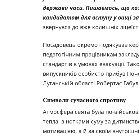
держави часи. Пишаємось, що кож
кандидатом для вступу у вищі зак
звернувся до вже колишніх ліцеїст
Посадовець окремо подякував кер
педагогічним працівникам закладу
стандартів в умовах евакуації. Та
випускників особисто прибув Поче
Луганській області Робертас Габул
Символи сучасного спротиву
Атмосфера свята була по-військов
тепла, з нотками суму за дитинств
мотивацією, а й за своїм внутрішн