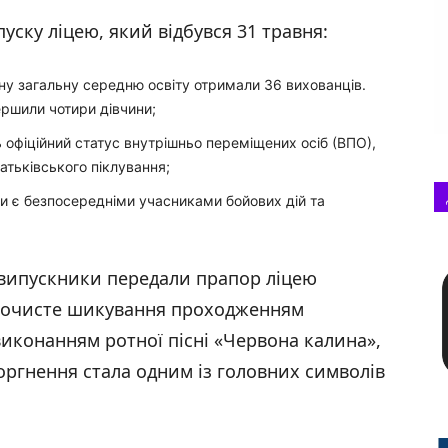
пуску ліцею, який відбувся 31 травня:
ну загальну середню освіту отримали 36 вихованців.
ершили чотири дівчини;
 офіційний статус внутрішньо переміщених осіб (ВПО),
батьківського піклування;
ки є безпосередніми учасниками бойових дій та
 випускники передали прапор ліцею
рочисте шикування проходженням
виконанням ротної пісні «Червона калина»,
ргнення стала одним із головних символів