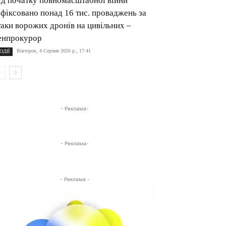
ід початку повномасштабної війни
афіксовано понад 16 тис. проваджень за
таки ворожих дронів на цивільних –
енпрокурор
Вівторок, 4 Серпня 2026 р., 17:41
ОДІЇ
- Реклама-
- Реклама-
- Реклама -