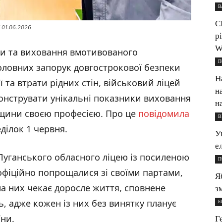
В
С
/ 01.06.2026
р
W
ти та виховання вмотивованого
П
головних запорук довгострокової безпеки
Н
 та втрати рідних стін, військовий ліцей
н
онструвати унікальні показники виховання
н
вщини своєю професією. Про це
повідомила
В
ділок 1 червня.
У
е
 Луганського обласного ліцею із посиленою
П
офіційно попрощалися зі своїми партами,
Я
а них чекає доросле життя, сповнене
з
, адже кожен із них без винятку планує
Е
їни.
Г