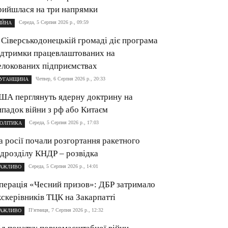
рийшлася на три напрямки
Середа, 5 Серпня 2026 р., 09:59
ІЙНА
 Сіверськодонецькій громаді діє програма
ідтримки працевлаштованих на
елокованих підприємствах
Четвер, 6 Серпня 2026 р., 20:33
УГАНЩИНА
ША перглянуть ядерну доктрину на
ипадок війни з рф або Китаєм
Середа, 5 Серпня 2026 р., 17:03
ОЛІТИКА
а росії почали розгортання ракетного
ідрозділу КНДР – розвідка
Середа, 5 Серпня 2026 р., 14:01
АЖЛИВО
перація «Чесний призов»: ДБР затримало
кскерівників ТЦК на Закарпатті
П’ятниця, 7 Серпня 2026 р., 12:32
АЖЛИВО