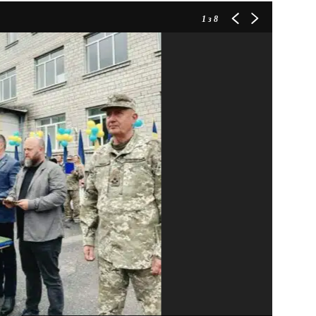
1
з 8