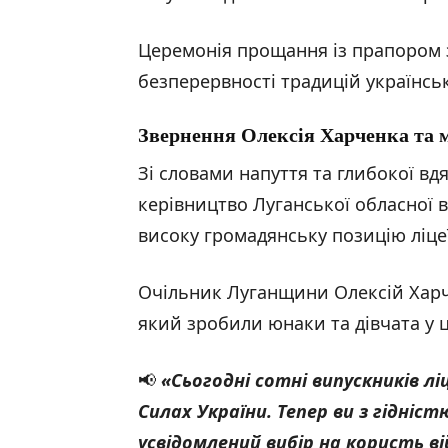
Церемонія прощання із прапором 
безперервності традицій українськ
Звернення Олексія Харченка та 
Зі словами напуття та глибокої вд
керівництво Луганської обласної в
високу громадянську позицію ліцеї
Очільник Луганщини Олексій Харч
який зробили юнаки та дівчата у 
📢
«Сьогодні сотні випускників л
Силах України. Тепер ви з гідні
усвідомлений вибір на користь ві