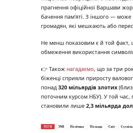
прагнення офіційної Варшави жор
бачення пам’яті. З іншого — може 
громадян, які мешкають або перес
Не менш показовим є й той факт, 
обмеження використання символік
👉 Також
нагадаємо
, що за три ро
біженці сприяли приросту валовог
понад
320 мільярдів злотих
(бли
поточним курсом НБУ). У той час,
становили лише
2,3 мільярда дол
ТЕГИ
ЗМІ
Політика
Польща
Світ
Суспіль