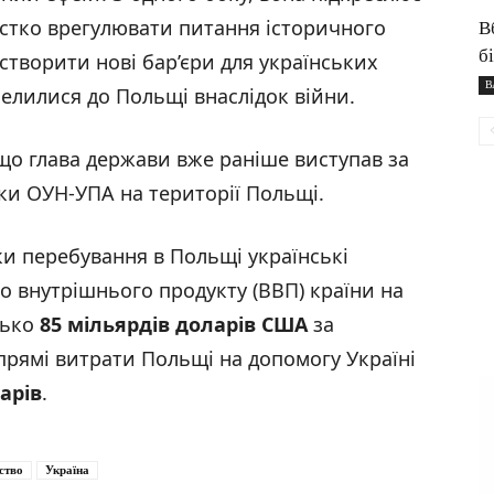
стко врегулювати питання історичного
В
б
створити нові бар’єри для українських
В
елилися до Польщі внаслідок війни.
що глава держави вже раніше виступав за
и ОУН-УПА на території Польщі.
ки перебування в Польщі українські
о внутрішнього продукту (ВВП) країни на
зько
85 мільярдів доларів США
за
 прямі витрати Польщі на допомогу Україні
арів
.
ство
Україна