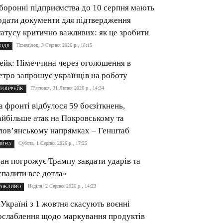
боронні підприємства до 10 серпня мають
одати документи для підтвердження
татусу критично важливих: як це зробити
Понеділок, 3 Серпня 2026 р., 18:15
ОДІЇ
ейк: Німеччина через оголошення в
етро запрошує українців на роботу
П’ятниця, 31 Липня 2026 р., 14:34
ТОПФЕЙК
а фронті відбулося 59 боєзіткнень,
айбільше атак на Покровському та
лов’янському напрямках – Генштаб
Субота, 1 Серпня 2026 р., 17:25
ІЙНА
ран погрожує Трампу завдати ударів та
спалити все дотла»
Неділя, 2 Серпня 2026 р., 14:23
АЖЛИВО
 Україні з 1 жовтня скасують воєнні
ослаблення щодо маркування продуктів