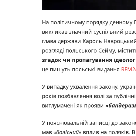
На політичному порядку денному 
викликав значний суспільний рез
глава держави Кароль Навроцький.
розгляді польського Сейму, міст
згадок чи пропагування ідеологі
це пишуть польські видання
RFM2
У випадку ухвалення закону, укра
років позбавлення волі за публічн
витлумачені як прояви
«бандериз
У пояснювальній записці до зако
мав
«болісний»
вплив на поляків. 