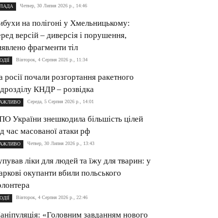
Четвер, 30 Липня 2026 р., 14:46
ЛАДА
ибухи на полігоні у Хмельницькому:
еред версій – диверсія і порушення,
иявлено фрагменти тіл
Вівторок, 4 Серпня 2026 р., 11:34
ОДІЇ
а росії почали розгортання ракетного
ідрозділу КНДР – розвідка
Середа, 5 Серпня 2026 р., 14:01
АЖЛИВО
ПО України знешкодила більшість цілей
ід час масованої атаки рф
Четвер, 30 Липня 2026 р., 13:43
АЖЛИВО
упував ліки для людей та їжу для тварин: у
аркові окупанти вбили польського
олонтера
Вівторок, 4 Серпня 2026 р., 22:46
ОДІЇ
аніпуляція: «Головним завданням нового