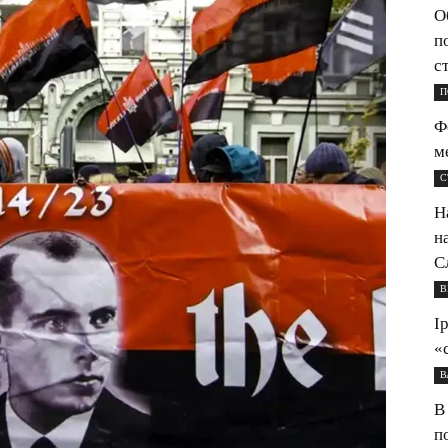
О
п
с
П
Ф
м
С
Н
н
С
В
І
«
В
В
п