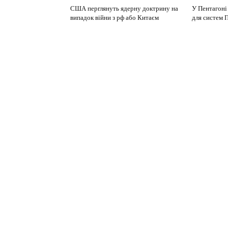
США перглянуть ядерну доктрину на
У Пентагоні
випадок війни з рф або Китаєм
для систем