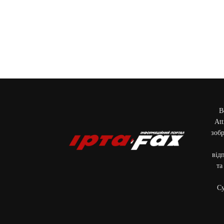
В
Att
зобр
від
та
Cу