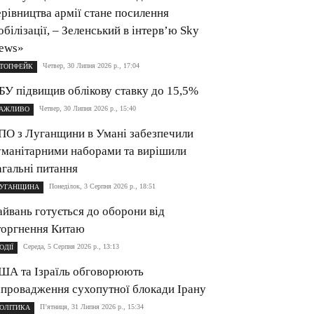
ерівництва армії стане посилення
обілізації, – Зеленський в інтерв’ю Sky
ews»
Четвер, 30 Липня 2026 р., 17:04
ТОПФЕЙК
БУ підвищив облікову ставку до 15,5%
Четвер, 30 Липня 2026 р., 15:40
АЖЛИВО
ПО з Луганщини в Умані забезпечили
уманітарними наборами та вирішили
агальні питання
Понеділок, 3 Серпня 2026 р., 18:51
УГАНЩИНА
айвань готується до оборони від
торгнення Китаю
Середа, 5 Серпня 2026 р., 13:13
ОДІЇ
ША та Ізраїль обговорюють
апровадження сухопутної блокади Ірану
П’ятниця, 31 Липня 2026 р., 15:34
ОЛІТИКА