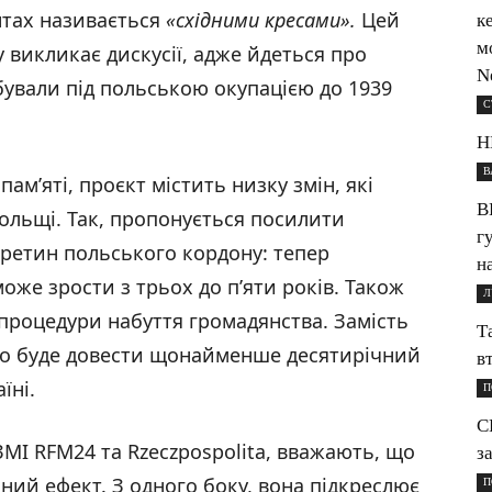
ентах називається
«східними кресами».
Цей
к
м
у викликає дискусії, адже йдеться про
N
ебували під польською окупацією до 1939
С
Н
В
ам’яті, проєкт містить низку змін, які
В
Польщі. Так, пропонується посилити
г
еретин польського кордону: тепер
н
оже зрости з трьох до п’яти років. Також
Л
процедури набуття громадянства. Замість
Т
но буде довести щонайменше десятирічний
в
їні.
П
С
ЗМІ RFM24 та Rzeczpospolita, вважають, що
з
ний ефект. З одного боку, вона підкреслює
П