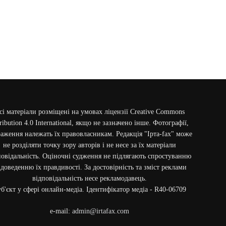
сі матеріали розміщені на умовах ліцензії Creative Commons
ribution 4.0 International, якщо не зазначено інше. Фотографії,
аження належать їх правовласникам. Редакція "Ірта-fax" може
не розділяти точку зору авторів і не несе за їх матеріали
повідальність. Оціночні судження не підлягають спростуванню
 доведенню їх правдивості. За достовірність та зміст реклами
відповідальність несе рекламодавець.
б'єкт у сфері онлайн-медіа. Ідентифікатор медіа - R40-06709
e-mail:
admin@irtafax.com