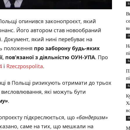
В
В
Польщі опинився законопроєкт, який
с
в
онанс. Його автором став новообраний
П
 Документ, який нині перебуває на
Н
ить положення
про заборону будь-яких
п
ї, пов’язаної з діяльністю ОУН-УПА
. Про
В
4
і
Rzeczpospolita
.
П
п
їнці в Польщі ризикують отримати до трьох
В
і висловлювання, які можуть бути
К
му»
.
Х
в
нопроєкту підкреслюється, що
«
бандеризм
»
П
Вказано, саме на тих, що мешкали на
М