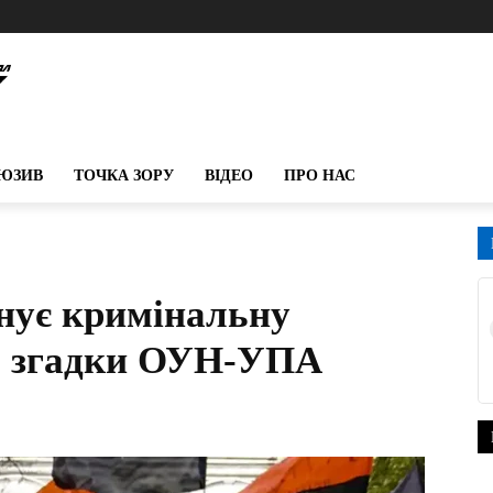
ЮЗИВ
ТОЧКА ЗОРУ
ВІДЕО
ПРО НАС
нує кримінальну
за згадки ОУН-УПА