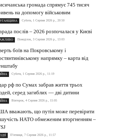
исичанська громада спрямує 745 тисяч
ривень на допомогу військовим
Субота, 1 Серпня 2026 р., 20:50
УГАНЩИНА
арада послів – 2026 розпочалася у Києві
Понеділок, 3 Серпня 2026 р., 13:03
АЖЛИВО
верть боїв на Покровському і
остянтинівському напрямку – карта від
енштабу
Субота, 1 Серпня 2026 р., 11:19
ІЙНА
дар рф по Сумах забрав життя трьох
юдей, серед загиблих — дві дитини
Вівторок, 4 Серпня 2026 р., 15:05
ІЙНА
ША вважають, що путін може перевірити
ішучість НАТО обмеженим вторгненням –
SJ
П’ятниця, 7 Серпня 2026 р., 11:57
ОДІЇ