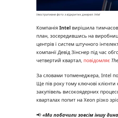
Ілюстративне фото з відкритих джерел: Intel
Компанія
Intel
вирішила тимчасов
план, зосередившись на виробни
центрів і систем штучного інтелек
компанії Девід Зінснер під час об
четвертий квартал,
повідомляє
The
За словами топменеджера, Intel п
Ще пів року тому ключові клієнти
закупівель високоядерних процесо
кварталах попит на Xeon різко зріс
📢
«Ми побачили зовсім іншу динам