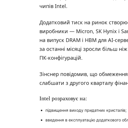
чипів Intel.
Додатковий тиск на ринок створює 
виробники — Micron, SK Hynix і S
на випуск DRAM і HBM для AI-серве
за останні місяці зросли більш ні
ПК-конфігурацій.
Зінснер повідомив, що обмеженн
слабшати з другого кварталу фіна
Intel розраховує на:
підвищення виходу придатних кристалів;
введення в експлуатацію додаткового об