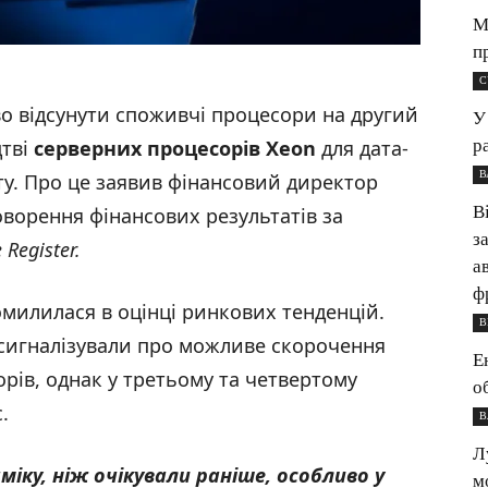
М
п
С
о відсунути споживчі процесори на другий
У
р
цтві
серверних процесорів Xeon
для дата-
В
ту. Про це заявив фінансовий директор
В
говорення фінансових результатів за
з
 Register.
а
ф
омилилася в оцінці ринкових тенденцій.
В
 сигналізували про можливе скорочення
Е
рів, однак у третьому та четвертому
о
.
В
Л
іку, ніж очікували раніше, особливо у
м