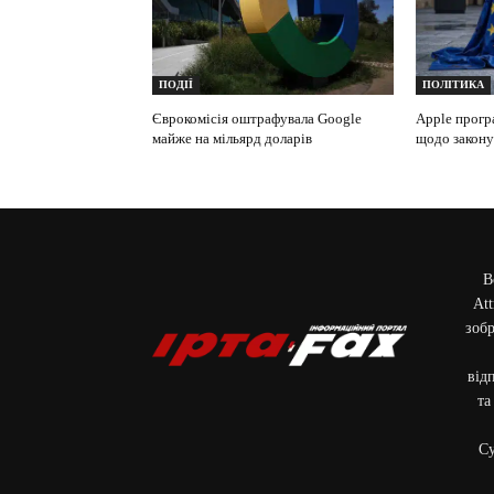
ПОДІЇ
ПОЛІТИКА
Єврокомісія оштрафувала Google
Apple прогр
майже на мільярд доларів
щодо закон
В
Att
зобр
від
та
Cу