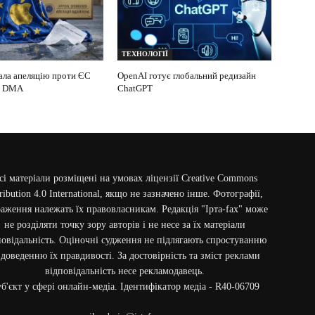
ТЕХНОЛОГІЇ
ала апеляцію проти ЄС
OpenAI готує глобальний редизайн
у DMA
ChatGPT
сі матеріали розміщені на умовах ліцензії Creative Commons
ribution 4.0 International, якщо не зазначено інше. Фотографії,
аження належать їх правовласникам. Редакція "Ірта-fax" може
не розділяти точку зору авторів і не несе за їх матеріали
повідальність. Оціночні судження не підлягають спростуванню
 доведенню їх правдивості. За достовірність та зміст реклами
відповідальність несе рекламодавець.
б'єкт у сфері онлайн-медіа. Ідентифікатор медіа - R40-06709