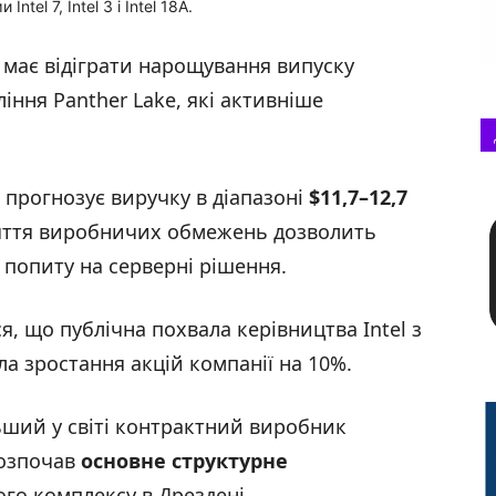
el 7, Intel 3 і Intel 18A.
ії має відіграти нарощування випуску
ління Panther Lake, які активніше
 прогнозує виручку в діапазоні
$11,7–12,7
няття виробничих обмежень дозволить
попиту на серверні рішення.
я, що публічна похвала керівництва Intel з
а зростання акцій компанії на 10%.
ьший у світі контрактний виробник
розпочав
основне структурне
го комплексу в Дрездені