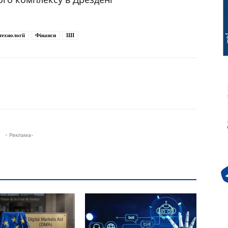
технології
Фінанси
ШІ
- Реклама-