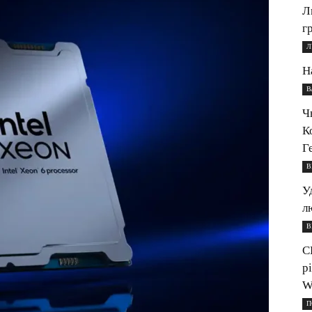
Л
г
Л
Н
В
Ч
К
Г
В
У
л
В
С
р
W
П