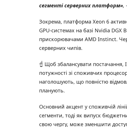
сегменті серверних платформ
»
,
Зокрема, платформа Xeon 6 активн
GPU-системах на базі Nvidia DGX B2
прискорювачами AMD Instinct. Чер
серверних чипів.
☝️ Щоб збалансувати постачання, 
потужності зі споживчих процесорі
наголошують, що повністю відмовл
планують.
Основний акцент у споживчій ліні
сегменти, тоді як випуск бюджетн
свою чергу, може зменшити досту