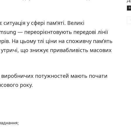
Д
В
ситуація у сфері пам’яті. Великі
amsung — переорієнтовують передові лінії
рів. На цьому тлі ціни на споживчу пам’ять
ж утричі, що знижує привабливість масових
я виробничих потужностей мають почати
нсового року.
ладнання;