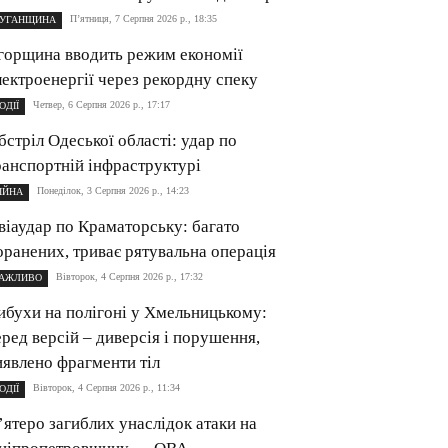
П’ятниця, 7 Серпня 2026 р., 18:35
УГАНЩИНА
горщина вводить режим економії
лектроенергії через рекордну спеку
Четвер, 6 Серпня 2026 р., 17:17
ОДІЇ
бстріл Одеської області: удар по
ранспортній інфраструктурі
Понеділок, 3 Серпня 2026 р., 14:23
ІЙНА
віаудар по Краматорську: багато
оранених, триває рятувальна операція
Вівторок, 4 Серпня 2026 р., 17:32
АЖЛИВО
ибухи на полігоні у Хмельницькому:
еред версій – диверсія і порушення,
иявлено фрагменти тіл
Вівторок, 4 Серпня 2026 р., 11:34
ОДІЇ
’ятеро загиблих унаслідок атаки на