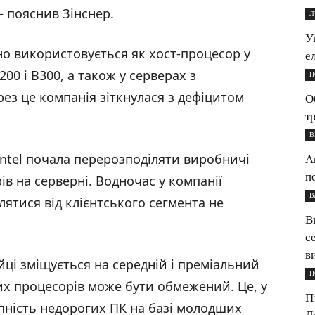
– пояснив Зінснер.
Л
У
о використовується як хост-процесор у
е
00 і B300, а також у серверах з
П
ез це компанія зіткнулася з дефіцитом
О
т
В
Intel почала перерозподіляти виробничі
А
п
в на серверні. Водночас у компанії
В
ятися від клієнтського сегмента не
В
с
в
йці зміщується на середній і преміальний
П
их процесорів може бути обмежений. Це, у
П
пність недорогих ПК на базі молодших