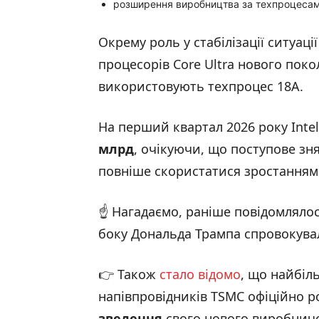
розширення виробництва за техпроцесами Int
Окрему роль у стабілізації ситуац
процесорів Core Ultra нового поко
використовують техпроцес 18A.
На перший квартал 2026 року Intel
млрд
, очікуючи, що поступове з
повніше скористатися зростанням 
☝️ Нагадаємо, раніше повідомлялос
боку Дональда Трампа спровокувал
👉 Також
стало відомо
, що найбіл
напівпровідників TSMC офіційно 
зведення
свого нового виробничо