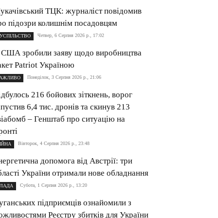
укачівський ТЦК: журналіст повідомив
ро підозри колишнім посадовцям
Четвер, 6 Серпня 2026 р., 17:02
УСПІЛЬСТВО
 США зробили заяву щодо виробництва
акет Patriot Україною
Понеділок, 3 Серпня 2026 р., 21:06
АЖЛИВО
ідбулось 216 бойових зіткнень, ворог
апустив 6,4 тис. дронів та скинув 213
віабомб – Генштаб про ситуацію на
ронті
Вівторок, 4 Серпня 2026 р., 23:48
ІЙНА
нергетична допомога від Австрії: три
бласті України отримали нове обладнання
Субота, 1 Серпня 2026 р., 13:20
ЛАДА
уганських підприємців ознайомили з
ожливостями Реєстру збитків для України