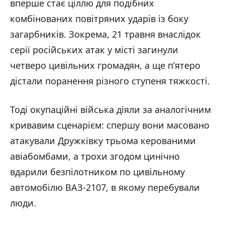
вперше стає ціллю для подібних
комбінованих повітряних ударів із боку
загарбників. Зокрема, 21 травня внаслідок
серії російських атак у місті загинули
четверо цивільних громадян, а ще п’ятеро
Фото: наслідки російського удару по Донеччині / ДСНС Донецької області /
01.06.2026
дістали поранення різного ступеня тяжкості.
Тоді окупаційні війська діяли за аналогічним
кривавим сценарієм: спершу вони масовано
атакували Дружківку трьома керованими
авіабомбами, а трохи згодом цинічно
вдарили безпілотником по цивільному
автомобілю ВАЗ-2107, в якому перебували
люди.
Фото: наслідки російського удару по Донеччині / ДСНС Донецької області /
01.06.2026