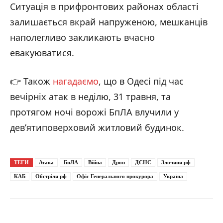
Ситуація в прифронтових районах області
залишається вкрай напруженою, мешканців
наполегливо закликають вчасно
евакуюватися.
👉 Також
нагадаємо
, що в Одесі під час
вечірніх атак в неділю, 31 травня, та
Фото: наслідки російського удару по Донеччині / ДСНС Донецької області /
протягом ночі ворожі БпЛА влучили у
01.06.2026
дев’ятиповерховий житловий будинок.
ТЕГИ
Атака
БпЛА
Війна
Дрон
ДСНС
Злочини рф
КАБ
Обстріли рф
Офіс Генерального прокурора
Україна