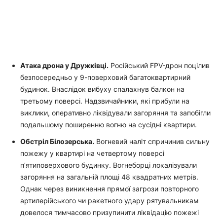
Атака дрона у Дружківці.
Російський FPV-дрон поцілив
безпосередньо у 9-поверховий багатоквартирний
будинок. Внаслідок вибуху спалахнув балкон на
третьому поверсі. Надзвичайники, які прибули на
виклики, оперативно ліквідували загоряння та запобігли
подальшому поширенню вогню на сусідні квартири.
Обстріл Білозерська.
Вогневий наліт спричинив сильну
пожежу у квартирі на четвертому поверсі
п’ятиповерхового будинку. Вогнеборці локалізували
загоряння на загальній площі 48 квадратних метрів.
Однак через виникнення прямої загрози повторного
артилерійського чи ракетного удару рятувальникам
довелося тимчасово призупинити ліквідацію пожежі