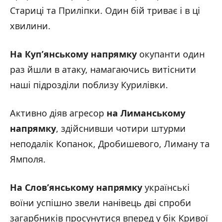
Стариці та Приліпки. Один бій триває і в ці
хвилини.
На Куп’янському напрямку
окупанти один
раз йшли в атаку, намагаючись витіснити
наші підрозділи поблизу Курилівки.
Активно діяв агресор
на Лиманському
напрямку
, здійснивши чотири штурми
неподалік Копанок, Дробишевого, Лиману та
Ямполя.
На Слов’янському напрямку
українські
воїни успішно звели нанівець дві спроби
загарбників просунутися вперед у бік Кривої