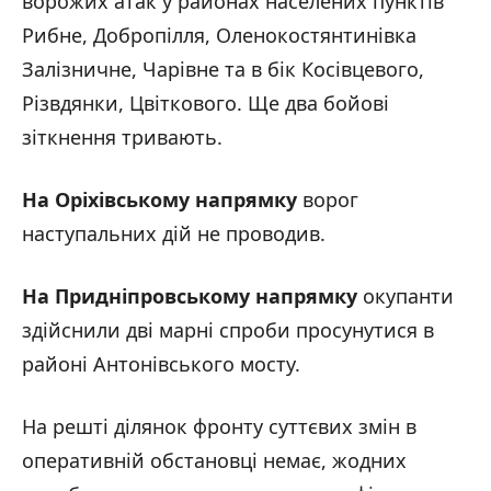
ворожих атак у районах населених пунктів
Рибне, Добропілля, Оленокостянтинівка
Залізничне, Чарівне та в бік Косівцевого,
Різвдянки, Цвіткового. Ще два бойові
зіткнення тривають.
На Оріхівському напрямку
ворог
наступальних дій не проводив.
На Придніпровському напрямку
окупанти
здійснили дві марні спроби просунутися в
районі Антонівського мосту.
На решті ділянок фронту суттєвих змін в
оперативній обстановці немає, жодних