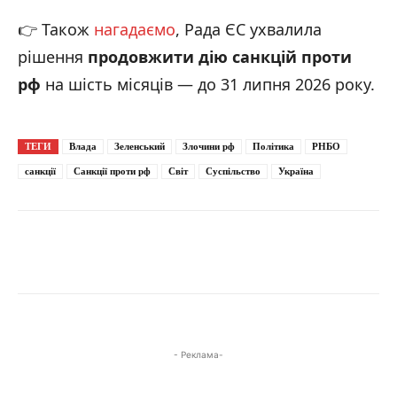
👉 Також
нагадаємо
, Рада ЄС ухвалила
рішення
продовжити дію санкцій проти
рф
на шість місяців — до 31 липня 2026 року.
ТЕГИ
Влада
Зеленський
Злочини рф
Політика
РНБО
санкції
Санкції проти рф
Світ
Суспільство
Україна
- Реклама-