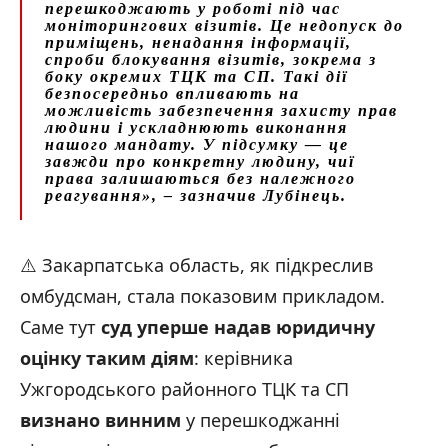
перешкоджають у роботі під час
моніторингових візитів. Це недопуск до
приміщень, ненадання інформації,
спроби блокування візитів, зокрема з
боку окремих ТЦК та СП. Такі дії
безпосередньо впливають на
можливість забезпечення захисту прав
людини і ускладнюють виконання
нашого мандату. У підсумку — це
завжди про конкретну людину, чиї
права залишаються без належного
реагування»,
– зазначив Лубінець.
⚠️ Закарпатська область, як підкреслив
омбудсман, стала показовим прикладом.
Саме тут
суд уперше надав юридичну
оцінку таким діям
: керівника
Ужгородського районного ТЦК та СП
визнано винним
у перешкоджанні