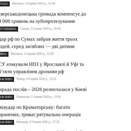
Вівторок, 4 Серпня 2026 р., 13:49
ЛАДА
іверськодонецька громада компенсує до
0 000 гривень на зубопротезування
Середа, 5 Серпня 2026 р., 20:49
УГАНЩИНА
дар рф по Сумах забрав життя трьох
юдей, серед загиблих — дві дитини
Вівторок, 4 Серпня 2026 р., 15:05
ІЙНА
СУ атакували НПЗ у Ярославлі й Уфі та
б’єкти управління дронами рф
Четвер, 6 Серпня 2026 р., 13:21
АЖЛИВО
арада послів – 2026 розпочалася у Києві
Понеділок, 3 Серпня 2026 р., 13:03
АЖЛИВО
віаудар по Краматорську: багато
оранених, триває рятувальна операція
Вівторок, 4 Серпня 2026 р., 17:32
АЖЛИВО