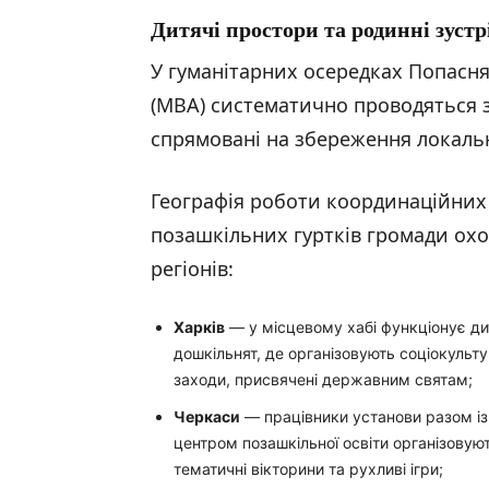
Дитячі простори та родинні зустрі
У гуманітарних осередках Попаснян
(МВА) систематично проводяться з
спрямовані на збереження локаль
Географія роботи координаційних 
позашкільних гуртків громади охо
регіонів:
Харків
— у місцевому хабі функціонує ди
дошкільнят, де організовують соціокульту
заходи, присвячені державним святам;
Черкаси
— працівники установи разом і
центром позашкільної освіти організовую
тематичні вікторини та рухливі ігри;