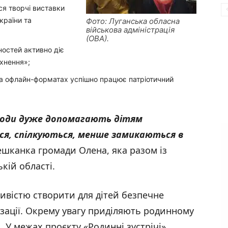
ся творчі виставки
країни та
Фото: Луганська обласна
військова адміністрація
(ОВА).
остей активно діє
тхнення»;
 та офлайн-форматах успішно працює патріотичний
аходи дуже допомагають дітям
я, спілкуються, менше замикаються в
ешканка громади Олена, яка разом із
кій області.
ивістю створити для дітей безпечне
ізації. Окрему увагу приділяють родинному
. У межах проєкту «Родинні зустрічі»