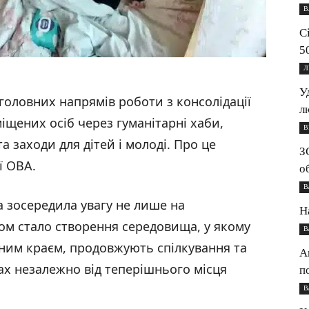
В
С
5
Л
У
головних напрямів роботи з консолідації
л
іщених осіб через гуманітарні хаби,
В
та заходи для дітей і молоді. Про це
З
ї ОВА.
о
В
а зосередила увагу не лише на
Н
том стало створення середовища, у якому
В
ідним краєм, продовжують спілкування та
А
вах незалежно від теперішнього місця
п
В