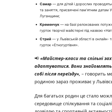
Самар
— для дітей і дорослих проводять
та заняття, присвячені пам’ятним датам У
Луганщини;
Кременчук
— на базі релокованих потужн
гурток творчої майстерні під назвою «На
Стрий
— у Львівській області в онлайн-
гурток «Етногуртівня».
📢
«Майстер-класи та спільні з
адаптуватися. Вони знайомлятьс
собі після переїзду»,
– говорить м
родиною зараз проживає у Львівсь
Для багатьох родин це стало можл
середовище спілкування та соціал
дозвіллю та спортивній активності