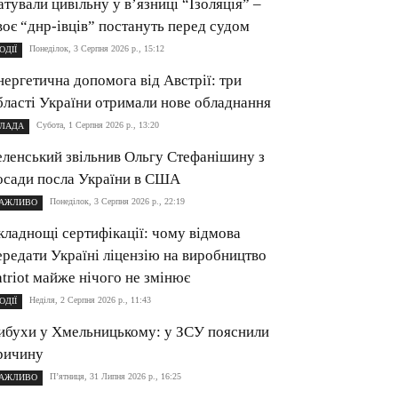
атували цивільну у в’язниці “Ізоляція” –
воє “днр-івців” постануть перед судом
Понеділок, 3 Серпня 2026 р., 15:12
ОДІЇ
нергетична допомога від Австрії: три
бласті України отримали нове обладнання
Субота, 1 Серпня 2026 р., 13:20
ЛАДА
еленський звільнив Ольгу Стефанішину з
осади посла України в США
Понеділок, 3 Серпня 2026 р., 22:19
АЖЛИВО
кладнощі сертифікації: чому відмова
ередати Україні ліцензію на виробництво
atriot майже нічого не змінює
Неділя, 2 Серпня 2026 р., 11:43
ОДІЇ
ибухи у Хмельницькому: у ЗСУ пояснили
ричину
П’ятниця, 31 Липня 2026 р., 16:25
АЖЛИВО