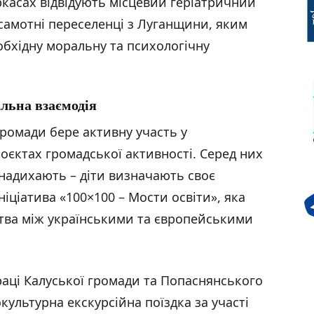
касах відвідують місцевий геріатричний
самотні переселенці з Луганщини, яким
обхідну моральну та психологічну
льна взаємодія
ромади бере активну участь у
оєктах громадської активності. Серед них
 надихають – діти визначають своє
ніціатива «100×100 – Мости освіти», яка
тва між українськими та європейськими
раці Калуської громади та Попаснянського
культурна екскурсійна поїздка за участі