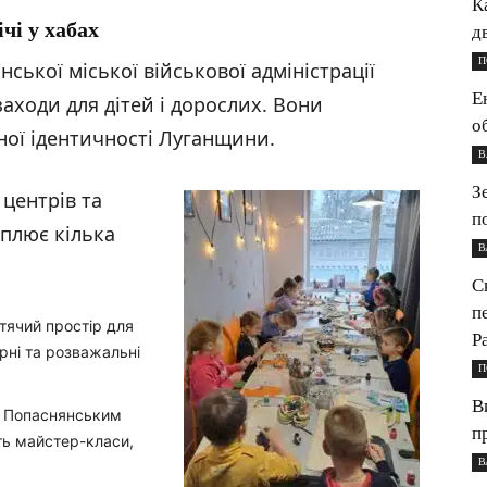
К
чі у хабах
д
П
ської міської військової адміністрації
Е
аходи для дітей і дорослих. Вони
о
ної ідентичності Луганщини.
В
З
центрів та
п
плює кілька
В
С
п
тячий простір для
P
рні та розважальні
П
В
з Попаснянським
п
ть майстер-класи,
В