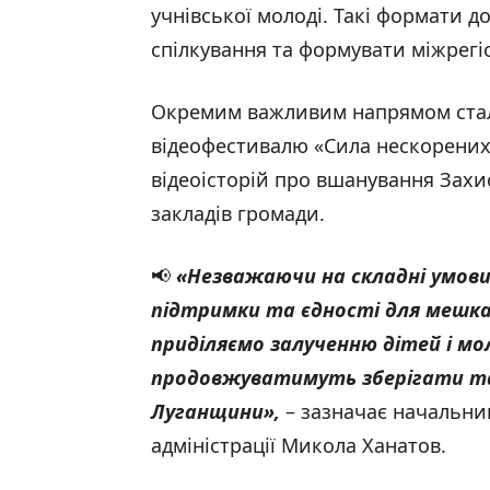
учнівської молоді. Такі формати 
спілкування та формувати міжрегіо
Окремим важливим напрямом стала
відеофестивалю «Сила нескорених
відеоісторій про вшанування Захис
закладів громади.
📢
«Незважаючи на складні умови
підтримки та єдності для мешкан
приділяємо залученню дітей і мо
продовжуватимуть зберігати та
Луганщини»
,
– зазначає начальни
адміністрації Микола Ханатов.