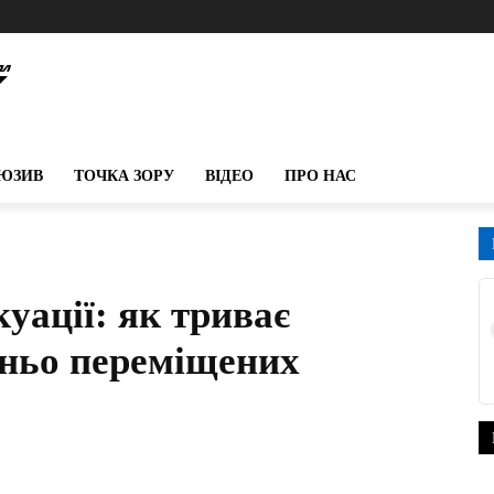
ЮЗИВ
ТОЧКА ЗОРУ
ВІДЕО
ПРО НАС
куації: як триває
ньо переміщених