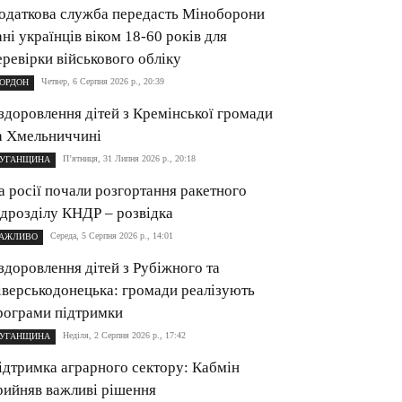
одаткова служба передасть Міноборони
ані українців віком 18-60 років для
еревірки військового обліку
Четвер, 6 Серпня 2026 р., 20:39
ОРДОН
здоровлення дітей з Кремінської громади
а Хмельниччині
П’ятниця, 31 Липня 2026 р., 20:18
УГАНЩИНА
а росії почали розгортання ракетного
ідрозділу КНДР – розвідка
Середа, 5 Серпня 2026 р., 14:01
АЖЛИВО
здоровлення дітей з Рубіжного та
іверськодонецька: громади реалізують
рограми підтримки
Неділя, 2 Серпня 2026 р., 17:42
УГАНЩИНА
ідтримка аграрного сектору: Кабмін
рийняв важливі рішення