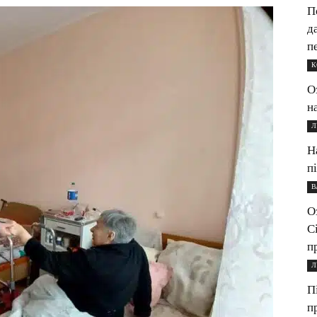
П
д
п
К
О
н
Л
Н
п
В
О
С
п
Л
П
п