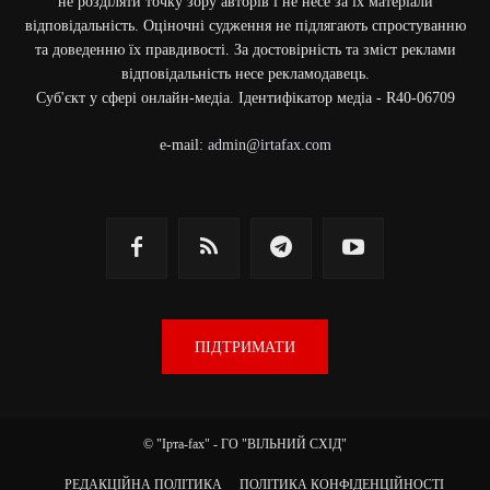
не розділяти точку зору авторів і не несе за їх матеріали
відповідальність. Оціночні судження не підлягають спростуванню
та доведенню їх правдивості. За достовірність та зміст реклами
відповідальність несе рекламодавець.
Cуб'єкт у сфері онлайн-медіа. Ідентифікатор медіа - R40-06709
e-mail:
admin@irtafax.com
ПІДТРИМАТИ
© "Ірта-fax" - ГО "ВІЛЬНИЙ СХІД"
РЕДАКЦІЙНА ПОЛІТИКА
ПОЛІТИКА КОНФІДЕНЦІЙНОСТІ