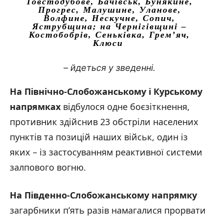
Товстодубове, Бачівськ, Бунякине,
Прогрес, Малушине, Уланове,
Волфине, Нескучне, Сопич,
Яструбщина; на Чернігівщині –
Костобобрів, Сеньківка, Грем’яч,
Клюси
– йдеться у зведенні.
На Північно-Слобожанському і Курському
напрямках
відбулося одне боєзіткнення,
противник здійснив 23 обстріли населених
пунктів та позицій наших військ, один із
яких – із застосуванням реактивної системи
залпового вогню.
На Південно-Слобожанському напрямку
загарбники п’ять разів намагалися прорвати