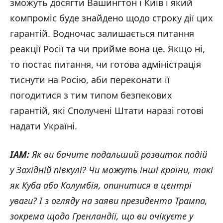
зможуть досягти Вашингтон і Київ і який
компроміс буде знайдено щодо строку
дії цих
гарантій. Водночас залишається питання
реакції Росії та чи прийме вона це. Якщо ні,
то постає питання, чи готова адміністрація
тиснути на Росію, аби переконати її
погодитися з тим типом безпекових
гарантій, які Сполучені Штати наразі готові
надати Україні.
IAM:
Як ви бачите подальший розвиток подій
у Західній півкулі? Чи можуть інші країни, такі
як Куба або Колумбія, опинитися в центрі
уваги? І з огляду на заяви президента Трампа,
зокрема щодо Гренландії, що ви очікуєте у