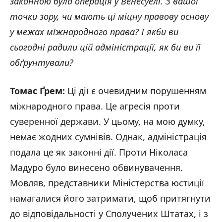
законною була операція у Венесуелі. З вашої
точки зору, чи мають ці міцну правову основу
у межах міжнародного права? І якби ви
сьогодні радили цій адміністрації, як би ви її
обґрунтували?
Томас Ґрем:
Ці дії є очевидним порушенням
міжнародного права. Це агресія проти
суверенної держави. У цьому, на мою думку,
немає жодних сумнівів. Однак, адміністрація
подала це як законні дії. Проти Ніколаса
Мадуро було винесено обвинувачення.
Мовляв, представники Міністерства юстиції
намагалися його затримати, щоб притягнути
до відповідальності у Сполучених Штатах, і з