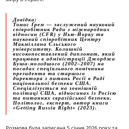
Довідка:
Томас Ґрем
— заслужений науковий
співробітник Ради з міжнародних
відносин (CFR) у Нью-Йорку та
науковий співробітник Центру
Макміллана Єльського
університету. Колишній
високопоставлений дипломат, який
працював в адміністрації Джорджа
Буша-молодшого (2002–2007) на
посадах спеціального помічника
президента та старшого
директора з питань Росії в Раді
національної безпеки США.
Спеціалізується на зовнішній
політиці США, відносинах із Росією
та питаннях євразійської безпеки.
Політолог, експерт, автор книги
«Getting Russia Right» (2023).
Розмова була записана 5 січня 2026 року та