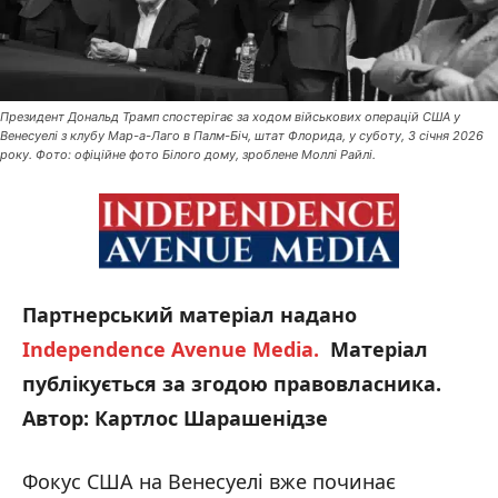
Президент Дональд Трамп спостерігає за ходом військових операцій США у
Венесуелі з клубу Мар-а-Лаго в Палм-Біч, штат Флорида, у суботу, 3 січня 2026
року. Фото: офіційне фото Білого дому, зроблене Моллі Райлі.
Партнерський матеріал надано
Independence
Avenue
Media.
Матеріал
публікується за згодою правовласника.
Автор: Картлос Шарашенідзе
Фокус США на Венесуелі вже починає