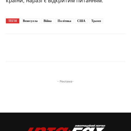
країни, наразі є відкритим питанням.
ТЕГИ
Венесуела
Війна
Політика
США
Трамп
- Реклама-