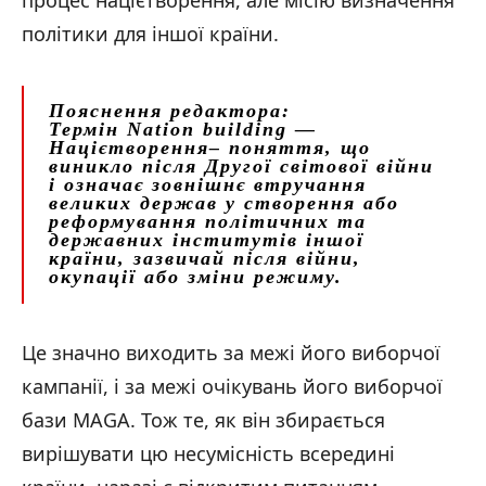
процес націєтворення, але місію визначення
політики для іншої країни.
Пояснення редактора:
Термін
Nation building —
Націєтворення
– поняття, що
виникло після Другої світової війни
і означає зовнішнє втручання
великих держав у створення або
реформування політичних та
державних інститутів іншої
країни, зазвичай після війни,
окупації або зміни режиму.
Це значно виходить за межі його виборчої
кампанії, і за межі очікувань його виборчої
бази MAGA. Тож те, як він збирається
вирішувати цю несумісність всередині