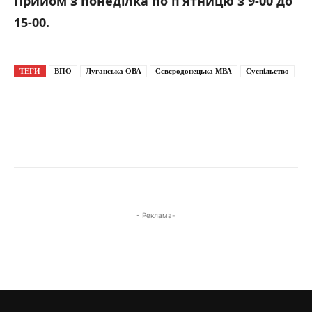
Прийом з понеділка по п’ятницю з 9-00 до
15-00.
ТЕГИ
ВПО
Луганська ОВА
Сєвєродонецька МВА
Суспільство
- Реклама-