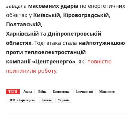
завдала
масованих ударів
по енергетичних
об’єктах у
Київській, Кіровоградській,
Полтавській,
Харківській
та
Дніпропетровській
областях
. Тоді атака стала
найпотужнішою
проти теплоелектростанцій
компанії
«
Центренерго
»
, які
повністю
припинили роботу
.
ТЕГИ
Атака
Війна
Енергетика
Злочини рф
Міненерго
НЕК «Укренерго»
Світло
Україна