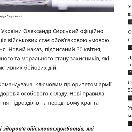
У
в
андр Сирський.
Л
 України Олександр Сирський офіційно
О
п
ція військових стає обов’язковою умовою
В
ення. Новий наказ, підписаний 30 квітня,
Л
ого та морального стану захисників, які
т
активних бойових дій.
Л
С
командувача, ключовим пріоритетом армії
5
доров’я особового складу. Нові правила
Л
ня підрозділів на передньому краї та
У
м
Е
здоров’я військовослужбовців, які