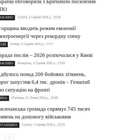
країна обговорила з Британією посилення
ПО
Субота, 1 Серпня 2026 р., 19:58
АЖЛИВО
горщина вводить режим економії
лектроенергії через рекордну спеку
Четвер, 6 Серпня 2026 р., 17:17
ОДІЇ
арада послів – 2026 розпочалася у Києві
Понеділок, 3 Серпня 2026 р., 13:03
АЖЛИВО
ідбулось понад 200 бойових зіткнень,
орог запустив 6,4 тис. дронів – Генштаб
ро ситуацію на фронті
П’ятниця, 31 Липня 2026 р., 23:06
ІЙНА
исичанська громада спрямує 745 тисяч
ривень на допомогу військовим
Субота, 1 Серпня 2026 р., 20:50
УГАНЩИНА