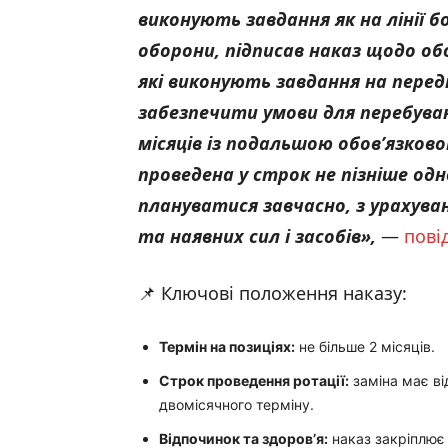
виконують завдання як на лінії бо
оборони, підписав наказ щодо обо
які виконують завдання на перед
забезпечити умови для перебуван
місяців із подальшою обов’язков
проведена у строк не пізніше одн
плануватися завчасно, з урахува
та наявних сил і засобів
»,
—
пові
📌 Ключові положення наказу:
Термін на позиціях:
не більше 2 місяців.
Строк проведення ротації:
заміна має ві
двомісячного терміну.
Відпочинок та здоров’я:
наказ закріплює 