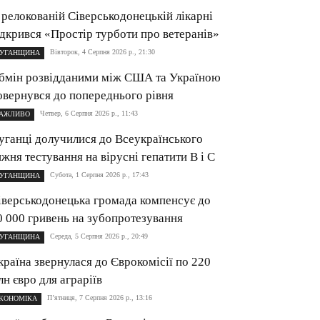
 релокованій Сіверськодонецькій лікарні
ідкрився «Простір турботи про ветеранів»
Вівторок, 4 Серпня 2026 р., 21:30
УГАНЩИНА
бмін розвідданими між США та Україною
овернувся до попереднього рівня
Четвер, 6 Серпня 2026 р., 11:43
АЖЛИВО
уганці долучилися до Всеукраїнського
ижня тестування на вірусні гепатити B і C
Субота, 1 Серпня 2026 р., 17:43
УГАНЩИНА
іверськодонецька громада компенсує до
0 000 гривень на зубопротезування
Середа, 5 Серпня 2026 р., 20:49
УГАНЩИНА
країна звернулася до Єврокомісії по 220
лн євро для аграріїв
П’ятниця, 7 Серпня 2026 р., 13:16
КОНОМІКА