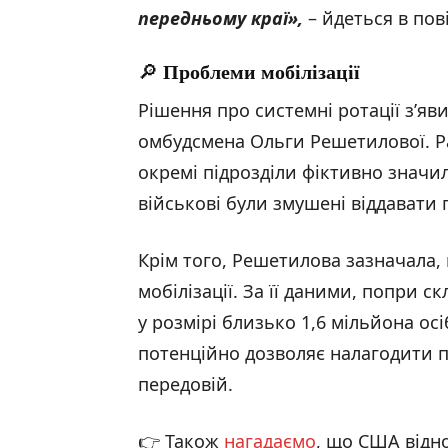
передньому краї»,
– йдеться в по
🔎
Проблеми мобілізації
Рішення про системні ротації з’яв
омбудсмена Ольги Решетилової. Ра
окремі підрозділи фіктивно значил
військові були змушені віддавати
Крім того, Решетилова зазначала, 
мобілізації. За її даними, попри с
у розмірі близько 1,6 мільйона ос
потенційно дозволяє налагодити п
передовій.
👉 Також
нагадаємо
, що США від