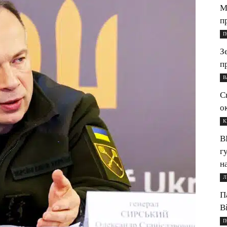
М
п
П
З
п
В
С
о
К
В
г
н
Л
П
В
П