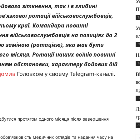
У
йового зіткнення, так і в глибині
П
в’язкової ротації військовослужбовців,
В
ньому краї. Командири повинні
У
ня військовослужбовців на позиціях до 2
е
ою заміною (ротацією), яка має бути
П
ого місяця. Ротації наших воїнів повинні
Н
нням обстановки, характеру бойових дій
В
домив
Головком у своєму Telegram-каналі.
В
в
п
В
Л
г
дбутися протягом одного місяця після завершення
Л
обов’язковість медичних оглядів та надання часу на