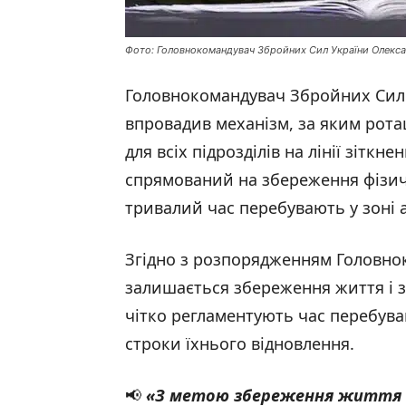
Фото: Головнокомандувач Збройних Сил України Олекс
Головнокомандувач Збройних Сил
впровадив механізм, за яким рота
для всіх підрозділів на лінії зіткн
спрямований на збереження фізичн
тривалий час перебувають у зоні 
Згідно з розпорядженням Головно
залишається збереження життя і з
чітко регламентують час перебуван
строки їхнього відновлення.
📢
«
З метою збереження життя і 