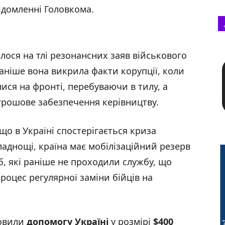
відомленні Головкома.
илося на тлі резонансних заяв військового
ніше вона викрила факти корупції, коли
ися на фронті, перебуваючи в тилу, а
 грошове забезпечення керівництву.
що в Україні спостерігається криза
кладнощі, країна має мобілізаційний резерв
іб, які раніше не проходили службу, що
роцес регулярної заміни бійців на
новили
допомогу Україні
у розмірі
$400