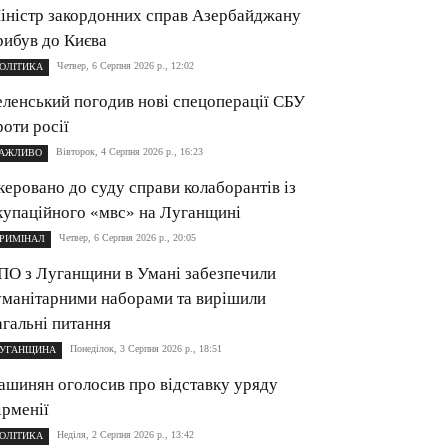
іністр закордонних справ Азербайджану
рибув до Києва
Четвер, 6 Серпня 2026 р., 12:02
ОЛІТИКА
еленський погодив нові спецоперації СБУ
роти росії
Вівторок, 4 Серпня 2026 р., 16:23
АЖЛИВО
керовано до суду справи колаборантів із
купаційного «мвс» на Луганщині
Четвер, 6 Серпня 2026 р., 20:05
РИМІНАЛ
ПО з Луганщини в Умані забезпечили
уманітарними наборами та вирішили
агальні питання
Понеділок, 3 Серпня 2026 р., 18:51
УГАНЩИНА
ашинян оголосив про відставку уряду
ірменії
Неділя, 2 Серпня 2026 р., 13:42
ОЛІТИКА