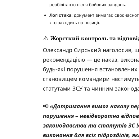
реабілітацію після бойових завдань.
Логістика:
документ вимагає своєчасног
хто заходить на позиції.
⚠️
Жорсткий контроль та відпові
Олександр Сирський наголосив, що
рекомендацією — це наказ, викона
будь-які порушення встановлених
становищем командири нестимуть н
статутами ЗСУ та чинним законод
📢
«Дотримання вимог наказу пе
порушення – невідворотна відпов
законодавства та статутів ЗС У
виконання для всіх підрозділів, я