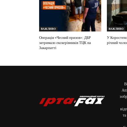
ВАЖЛИВО
ВАЖЛИВО
Операція «Чесний призов»: ДБР
У Коростенс
затримало екскерівників ТЦК на
річний чоло
Закарпатті
В
Att
зобр
від
та