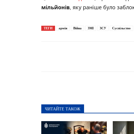
мільйонів
, яку раніше було забло
ТЕГИ
армія
Війна
ЗМІ
ЗСУ
Суспільство
Поширити
ЧИТАЙТЕ ТАКОЖ