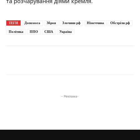
та розчарування діями кремля.
ТЕГИ
Допомога
Зброя
Злочини рф
Німеччина
Обстріли рф
Політика
ППО
США
Україна
- Реклама-