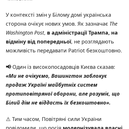
У контексті змін у Білому домі українська
сторона очікує нових умов. Як зазначає
The
Washington Post
,
в адміністрації Трампа, на
відміну від попередньої
, не розглядають
можливість передавати Patriot безкоштовно.
📢
Один із високопосадовців Києва сказав:
«
Ми не очікуємо,
Вашингтон заблокує
продаж Україні майбутніх систем
протиповітряної оборони, але розуміє, що
Білий дім не віддасть їх безкоштовно».
⚠️ Тим часом, Повітряні сили України
повідомили, що росія
модернізувала власні