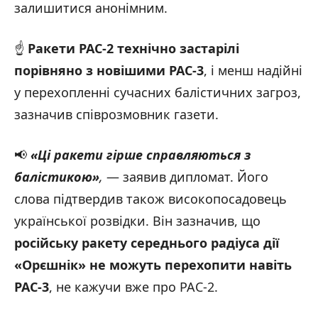
залишитися анонімним.
☝️
Ракети
PAC
-2 технічно застарілі
порівняно з новішими PAC
-3
, і менш надійні
у перехопленні сучасних балістичних загроз,
зазначив співрозмовник газети.
📢
«Ці ракети гірше справляються з
балістикою
»
,
— заявив дипломат. Його
слова підтвердив також високопосадовець
української розвідки. Він зазначив, що
російську ракету середнього радіуса дії
«Орєшнік» не можуть перехопити навіть
PAC-3
, не кажучи вже про PAC-2.