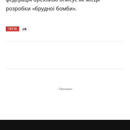
розробки «брудної бомби».
ТЕГИ
рф
- Реклама-