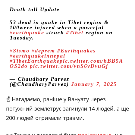
Death toll Update
53 dead in quake in Tibet region &
100were injured when a powerful
#earthquake
struck
#Tibet
region on
Tuesday.
#Sismo
#deprem
#Earthquakes
#earthquakeinnepal
#TibetEarthquake
pic.twitter.com/hBB5A
OS2do
pic.twitter.com/vnS6vDvuGj
— Chaudhary Parvez
(@ChaudharyParvez)
January 7, 2025
☝️ Нагадаємо, раніше у Вануату через
потужний землетрус загинули 14 людей, а ще
200 людей отримали травми.
👉 Також у листопаді було
повідомлено
, що