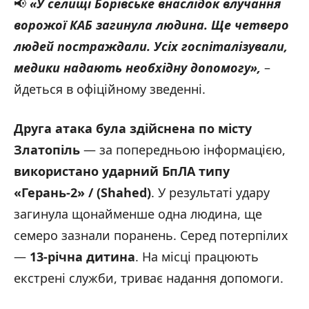
📢
«У селищі Борівське внаслідок влучання
ворожої КАБ загинула людина. Ще четверо
людей постраждали. Усіх госпіталізували,
медики надають необхідну допомогу»,
–
йдеться в офіційному зведенні.
Друга атака була здійснена по місту
Златопіль
— за попередньою інформацією,
використано ударний БпЛА типу
«Герань-2
»
/ (Shahed)
. У результаті удару
загинула щонайменше одна людина, ще
семеро зазнали поранень. Серед потерпілих
—
13-річна дитина
. На місці працюють
екстрені служби, триває надання допомоги.