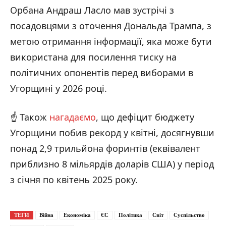
Орбана Андраш Ласло мав зустрічі з
посадовцями з оточення Дональда Трампа, з
метою отримання інформації, яка може бути
використана для посилення тиску на
політичних опонентів перед виборами в
Угорщині у 2026 році.
☝️ Також
нагадаємо
, що дефіцит бюджету
Угорщини побив рекорд у квітні, досягнувши
понад 2,9 трильйона форинтів (еквівалент
приблизно 8 мільярдів доларів США) у період
з січня по квітень 2025 року.
ТЕГИ
Війна
Економіка
ЄС
Політика
Світ
Суспільство