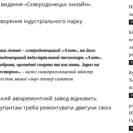
 видання «Сєвєродонецьк онлайн».
Н
з
творення індустріального парку
П
Б
п
з
наш гігант – сєверодонецький «Азот», на його
р
родонецький індустріальний технопарк «Азот».
П
обрива, органічні спирти та кислоти. Зараз на
вестором»,
– каже самопроголошений міністр
К
лі так званої «лнр» тимур саматов.
Х
в
П
ький авіаремонтний завод відновить
р
купантам треба ремонтувати двигуни своїх
Н
О
П