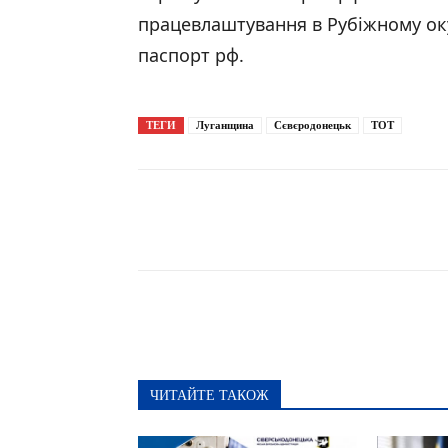
працевлаштування в Рубіжному о
паспорт рф.
ТЕГИ
Луганщина
Сєвєродонецьк
ТОТ
Поширити
ЧИТАЙТЕ ТАКОЖ