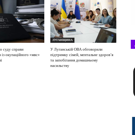
ЛУГАНЩИНА
о суду справи
У Луганській ОВА обговорили
в із окупаційного «мвс»
підтримку сімей, ментальне здоров’я
ні
та запобігання домашньому
насильству