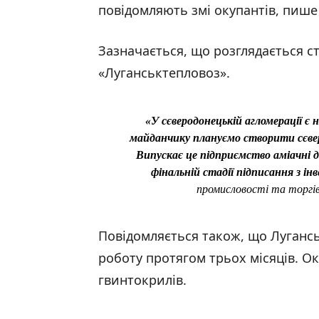
повідомляють змі окупантів, пише
Зазначається, що розглядається с
«Луганськтепловоз».
«У сєверодонецькій агломерації є 
майданчику плануємо створити сєве
Випускає це підприємство аміачні д
фінальній стадії підписання з ін
промисловості та торгів
Повідомляється також, що Луганс
роботу протягом трьох місяців. О
гвинтокрилів.