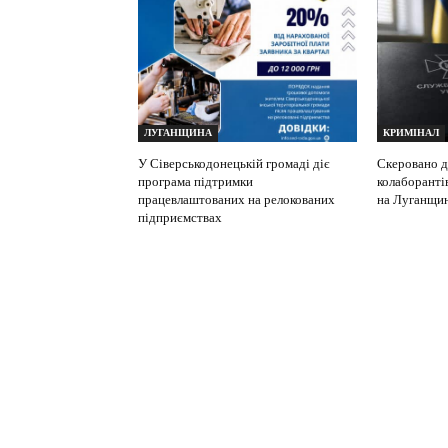
ЛУГАНЩИНА
КРИМІНАЛ
У Сіверськодонецькій громаді діє
Скеровано д
програма підтримки
колаборанті
працевлаштованих на релокованих
на Луганщи
підприємствах