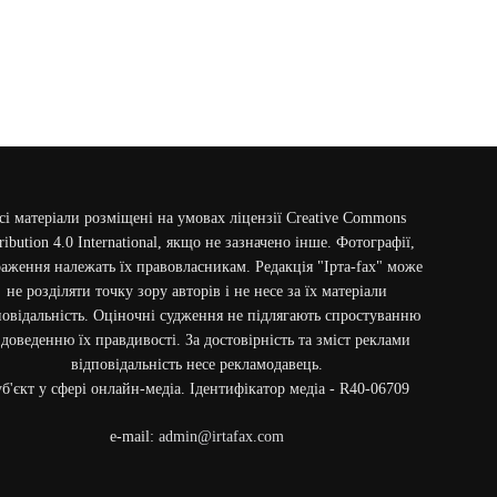
сі матеріали розміщені на умовах ліцензії Creative Commons
ribution 4.0 International, якщо не зазначено інше. Фотографії,
аження належать їх правовласникам. Редакція "Ірта-fax" може
не розділяти точку зору авторів і не несе за їх матеріали
повідальність. Оціночні судження не підлягають спростуванню
 доведенню їх правдивості. За достовірність та зміст реклами
відповідальність несе рекламодавець.
б'єкт у сфері онлайн-медіа. Ідентифікатор медіа - R40-06709
e-mail:
admin@irtafax.com