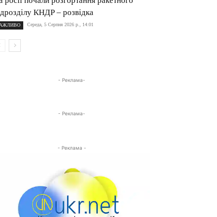
а росії почали розгортання ракетного
ідрозділу КНДР – розвідка
Середа, 5 Серпня 2026 р., 14:01
АЖЛИВО
- Реклама-
- Реклама-
- Реклама -