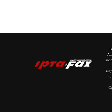
В
Att
зобр
від
та
Cу