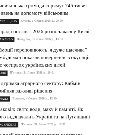
исичанська громада спрямує 745 тисяч
ривень на допомогу військовим
Субота, 1 Серпня 2026 р., 20:50
УГАНЩИНА
арада послів – 2026 розпочалася у Києві
Понеділок, 3 Серпня 2026 р., 13:03
АЖЛИВО
Емоції переповнюють, я дуже щаслива” –
мбудсман показав повернення з окупації
е чотирьох українських дітей
П’ятниця, 31 Липня 2026 р., 18:01
ОДІЇ
ідтримка аграрного сектору: Кабмін
рийняв важливі рішення
Вівторок, 4 Серпня 2026 р., 13:49
ЛАДА
аковія: свято води, маку й пам’яті. Як
ого відзначали в Україні та на Луганщині
П’ятниця, 31 Липня 2026 р., 19:37
КСКЛЮЗИВ