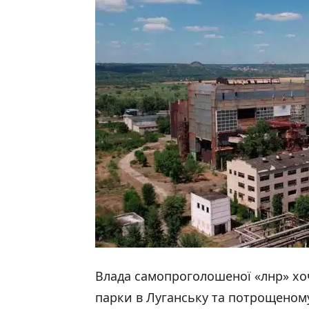
Влада самопроголошеної «лнр» хоч
парки в Луганську та потрощеному