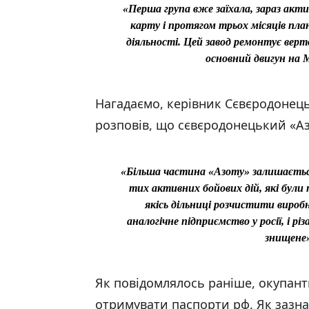
«Перша група вже заїхала, зараз акт
карту і протягом трьох місяців пла
діяльності. Цей завод ремонтує верто
основний двигун на М
Нагадаємо, керівник Сєвєродонец
розповів, що сєвєродонецький «А
«Більша частина «Азоту» залишається
тих активних бойових дій, які бул
якісь дільниці розчистити виробн
аналогічне підприємство у росії, і 
знищене»
Як повідомлялось раніше, окупан
отримувати паспорти рф. Як зазна