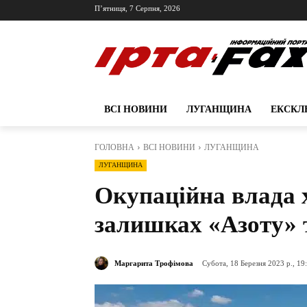
П’ятниця, 7 Серпня, 2026
ВСІ НОВИНИ
ЛУГАНЩИНА
ЕКСКЛ
ГОЛОВНА
ВСІ НОВИНИ
ЛУГАНЩИНА
ЛУГАНЩИНА
Окупаційна влада 
залишках «Азоту» 
Маргарита Трофімова
Субота, 18 Березня 2023 р., 19