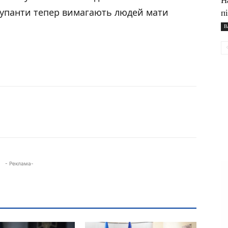
Н
купанти тепер вимагають людей мати
п
В
- Реклама-