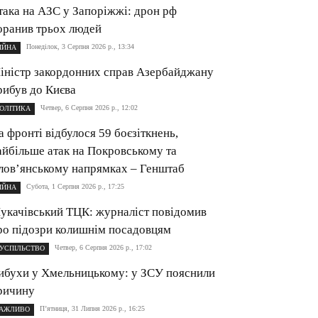
така на АЗС у Запоріжжі: дрон рф
оранив трьох людей
Понеділок, 3 Серпня 2026 р., 13:34
ІЙНА
іністр закордонних справ Азербайджану
рибув до Києва
Четвер, 6 Серпня 2026 р., 12:02
ОЛІТИКА
а фронті відбулося 59 боєзіткнень,
айбільше атак на Покровському та
лов’янському напрямках – Генштаб
Субота, 1 Серпня 2026 р., 17:25
ІЙНА
укачівський ТЦК: журналіст повідомив
ро підозри колишнім посадовцям
Четвер, 6 Серпня 2026 р., 17:02
УСПІЛЬСТВО
ибухи у Хмельницькому: у ЗСУ пояснили
ричину
П’ятниця, 31 Липня 2026 р., 16:25
АЖЛИВО