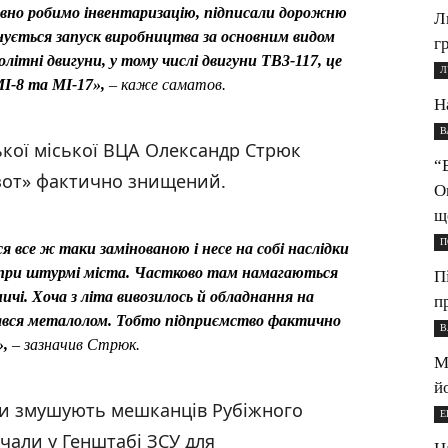
ивно робимо інвентаризацію, підписали дорожню
Л
нується запуск виробництва за основним видом
г
літні двигуни, у тому числі двигуни ТВ3-117, це
Л
І-8 та МІ-17»,
– каже саматов.
Н
В
ької міської ВЦА Олександр Стрюк
“
зот» фактично знищений.
О
щ
П
 все ж таки замінованою і несе на собі наслідки
и при штурмі міста. Частково там намагаються
П
ичі. Хоча з літа вивозилось й обладнання на
п
різався металолом. Тобто підприємство фактично
В
,
– зазначив Стрюк.
М
й
ти змушують мешканців Рубіжного
Е
чали у Генштабі ЗСУ для