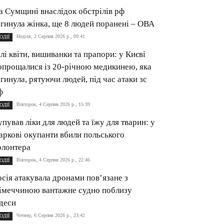
а Сумщині внаслідок обстрілів рф
агинула жінка, ще 8 людей поранені – ОВА
Неділя, 2 Серпня 2026 р., 09:41
ОДІЇ
ілі квіти, вишиванки та прапори: у Києві
опрощалися із 20-річною медикинею, яка
агинула, рятуючи людей, під час атаки зс
ф
Вівторок, 4 Серпня 2026 р., 15:39
ОДІЇ
упував ліки для людей та їжу для тварин: у
аркові окупанти вбили польського
олонтера
Вівторок, 4 Серпня 2026 р., 22:46
ОДІЇ
осія атакувала дронами пов’язане з
імеччиною вантажне судно поблизу
деси
Четвер, 6 Серпня 2026 р., 23:42
ОДІЇ