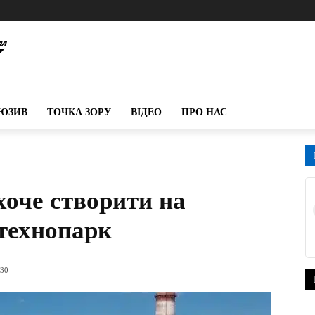
ЮЗИВ
ТОЧКА ЗОРУ
ВІДЕО
ПРО НАС
хоче створити на
технопарк
:30