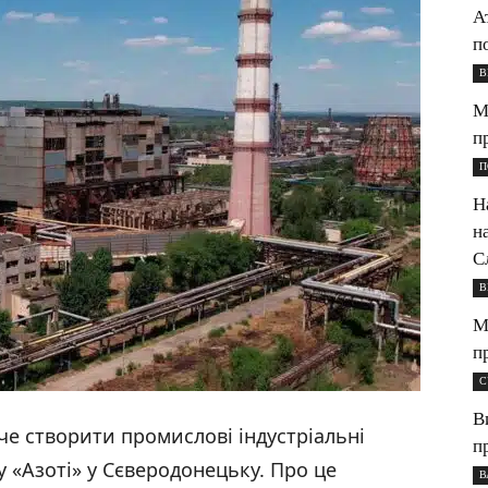
А
п
В
М
п
П
Н
н
С
В
М
п
С
В
е створити промислові індустріальні
п
 «Азоті» у Сєверодонецьку. Про це
В