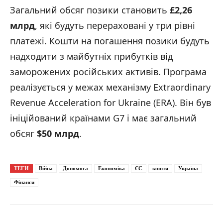
Загальний обсяг позики становить
£2,26
млрд
, які будуть перераховані у три рівні
платежі. Кошти на погашення позики будуть
надходити з майбутніх прибутків від
заморожених російських активів. Програма
реалізується у межах механізму Extraordinary
Revenue Acceleration for Ukraine (ERA). Він був
ініційований країнами G7 і має загальний
обсяг
$50 млрд
.
ТЕГИ
Війна
Допомога
Економіка
ЄС
кошти
Україна
Фінанси