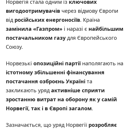
Норвегія стала одним із
ключових
вигодоотримувачів
через відмову Європи
від
російських енергоносіїв
. Країна
замінила
«Газпром
»
і наразі є
найбільшим
постачальником газу
для Європейського
Союзу.
Норвезькі
опозиційні партії
наполягають на
істотному збільшенні фінансування
постачання озброєнь Україні
та
закликають уряд
активніше сприяти
зростанню витрат на оборону як у самій
Норвегії, так і в Європі загалом
.
Зазначається, що уряд Норвегії
розробляє