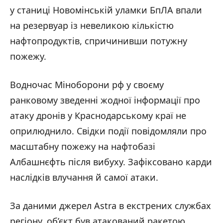
у станиці Новомінській уламки БпЛА впали
на резервуар із невеликою кількістю
нафтопродуктів, спричинивши потужну
пожежу.
Водночас Міноборони рф у своєму
ранковому зведенні жодної інформації про
атаку дронів у Краснодарському краї не
оприлюднило. Свідки події повідомляли про
масштабну пожежу на нафтобазі
Албашнєфть після вибуху. Зафіксовано карди
наслідків влучання й самої атаки.
За даними джерел Astra в екстрених службах
регіону, об’єкт був атакований ракетою