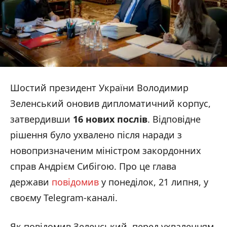
Шостий президент України Володимир
Зеленський оновив дипломатичний корпус,
затвердивши
16 нових послів
. Відповідне
рішення було ухвалено після наради з
новопризначеним міністром закордонних
справ Андрієм Сибігою. Про це глава
держави
повідомив
у понеділок, 21 липня, у
своєму Telegram-каналі.
Як повідомив Зеленський, перед ухваленням