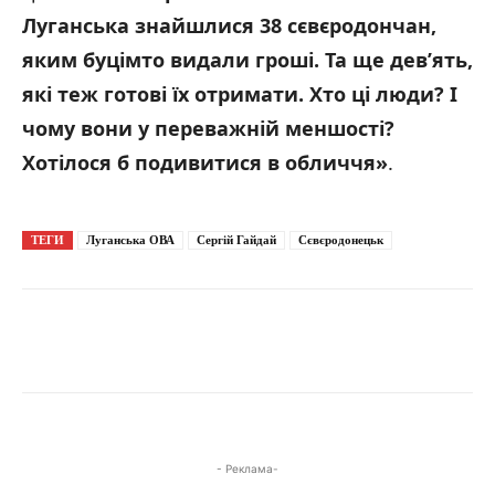
Луганська знайшлися 38 сєвєродончан,
яким буцімто видали гроші. Та ще дев’ять,
які теж готові їх отримати. Хто ці люди? І
чому вони у переважній меншості?
Хотілося б подивитися в обличчя»
.
ТЕГИ
Луганська ОВА
Сергій Гайдай
Сєвєродонецьк
- Реклама-