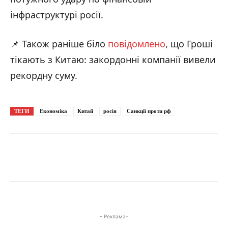
інфраструктурі росії.
📌 Також раніше біло
повідомлено
, що Гроші
тікають з Китаю: закордонні компанії вивели
рекордну суму.
ТЕГИ
Економіка
Китай
росія
Санкції проти рф
- Реклама-