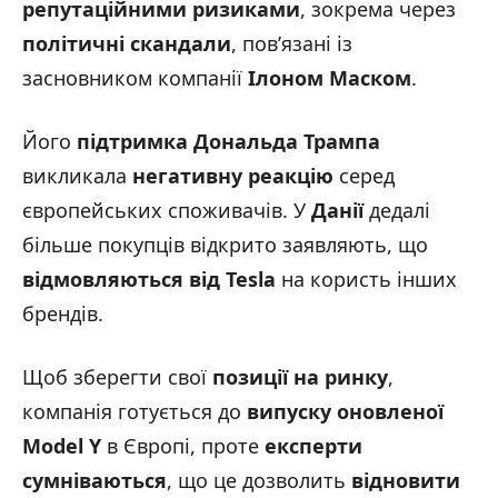
репутаційними ризиками
, зокрема через
політичні скандали
, пов’язані із
засновником компанії
Ілоном Маском
.
Його
підтримка Дональда Трампа
викликала
негативну реакцію
серед
європейських споживачів. У
Данії
дедалі
більше покупців відкрито заявляють, що
відмовляються від Tesla
на користь інших
брендів.
Щоб зберегти свої
позиції на ринку
,
компанія готується до
випуску оновленої
Model Y
в Європі, проте
експерти
сумніваються
, що це дозволить
відновити