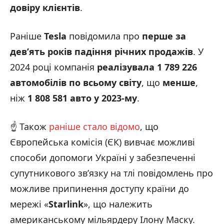
довіру клієнтів
.
Раніше
Tesla
повідомила про
перше за
дев’ять років падіння річних продажів
. У
2024 році компанія
реалізувала 1 789 226
автомобілів по всьому світу
, що
менше
,
ніж
1 808 581 авто у 2023-му
.
☝️ Також
раніше стало відомо
, що
Європейська комісія (ЄК) вивчає можливі
способи допомоги Україні у забезпеченні
супутникового зв’язку на тлі повідомлень про
можливе припинення доступу країни до
мережі «
Starlink
», що належить
американському мільярдеру Ілону Маску.