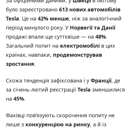
За офіційними даними, у
Швеції
в лютому
було зареєстровано
613 нових автомобілів
Tesla
. Це на
42% менше
, ніж за аналогічний
період минулого року. У
Норвегії та Данії
продажі впали ще суттєвіше — на
48%
.
Загальний попит на
електромобілі
в цих
країнах, навпаки,
продемонстрував
зростання
.
Схожа тенденція зафіксована і у
Франції
, де
за січень-лютий реєстрації
Tesla
зменшилися
на
45%
.
Фахівці пов’язують скорочення попиту не
лише з
конкуренцією на ринку
, а й із