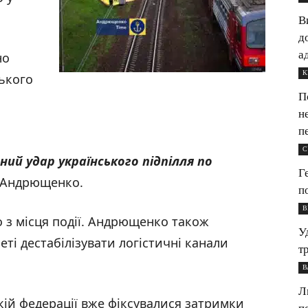
В
д
а
но
К
ського
П
н
п
С
ий удар українського підпілля по
Г
 Андрющенко.
п
В
 з місця події. Андрющенко також
У
еті дестабілізувати логістичні канали
т
В
Л
кій федерації вже фіксувалися затримки