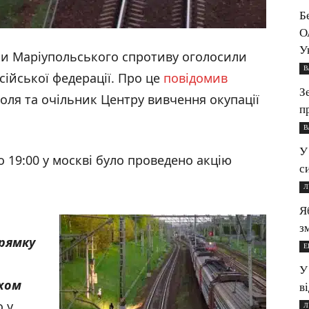
Б
О
У
ики Маріупольського спротиву оголосили
В
сійської федерації. Про це
повідомив
З
оля та очільник Центру вивчення окупації
п
В
У
о 19:00 у москві було проведено акцію
с
Л
Я
з
рямку
Е
У
хом
в
 у
Л