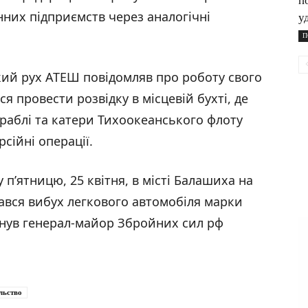
п
них підприємств через аналогічні
у
П
кий рух АТЕШ повідомляв про роботу свого
я провести розвідку в місцевій бухті, де
раблі та катери Тихоокеанського флоту
сійні операції.
у п’ятницю, 25 квітня, в місті Балашиха на
стався вибух легкового автомобіля марки
гинув генерал-майор Збройних сил рф
льство