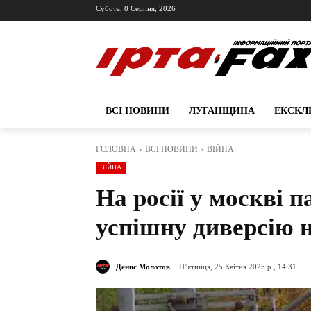
Субота, 8 Серпня, 2026
ВСІ НОВИНИ
ЛУГАНЩИНА
ЕКСКЛ
ГОЛОВНА
ВСІ НОВИНИ
ВІЙНА
ВІЙНА
На росії у москві 
успішну диверсію н
Денис Молотов
П’ятниця, 25 Квітня 2025 р., 14:31