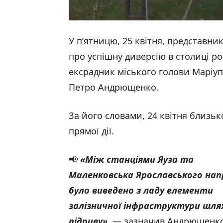
У п’ятницю, 25 квітня, представн
про успішну диверсію в столиці ро
ексрадник міського голови Маріуп
Петро Андрющенко.
За його словами, 24 квітня близьк
прямої дії.
📢
«Між станціями Яуза та
Маленковська Ярославського нап
було виведено з ладу елементи
залізничної інфраструктури шля
підриву»,
— зазначив Андрющенко