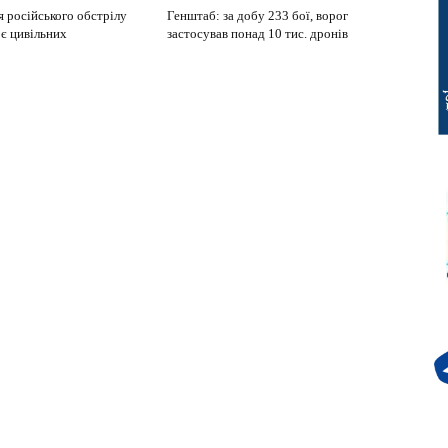
я російського обстрілу
Генштаб: за добу 233 бої, ворог
оє цивільних
застосував понад 10 тис. дронів