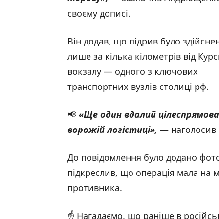
своєму дописі.
Він додав, що підрив було здійсне
лише за кілька кілометрів від Кур
вокзалу — одного з ключових
транспортних вузлів столиці рф.
📢
«Ще один вдалий цілеспрямован
ворожій логістиці»,
— наголосив
До повідомлення було додано фото
підкреслив, що операція мала на м
противника.
☝️ Нагадаємо, що раніше в російсь