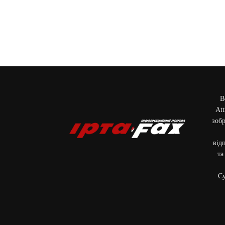
В
Att
зобр
від
та
Cу