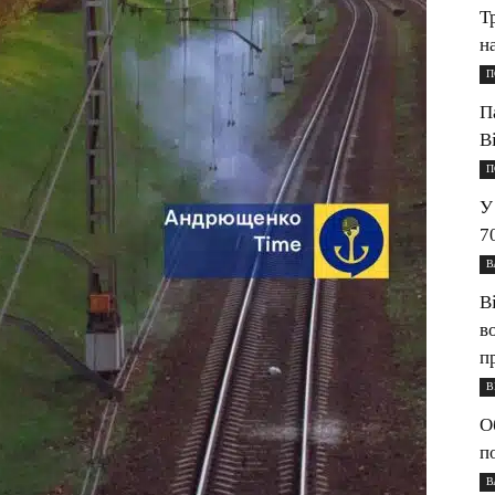
Т
н
П
П
В
П
У
7
В
В
в
п
В
О
п
В