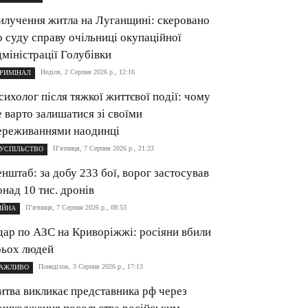
илучення житла на Луганщині: cкеровано
о суду справу очільниці окупаційної
дміністрації Голубівки
Неділя, 2 Серпня 2026 р., 12:16
РИМІНАЛ
сихолог після тяжкої життєвої події: чому
е варто залишатися зі своїми
ереживаннями наодинці
П’ятниця, 7 Серпня 2026 р., 21:23
УСПІЛЬСТВО
енштаб: за добу 233 бої, ворог застосував
онад 10 тис. дронів
П’ятниця, 7 Серпня 2026 р., 08:53
ІЙНА
дар по АЗС на Криворіжжі: росіяни вбили
рьох людей
Понеділок, 3 Серпня 2026 р., 17:13
АЖЛИВО
итва викликає представника рф через