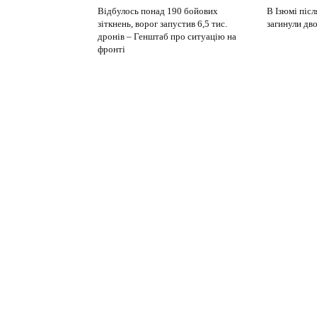
Відбулось понад 190 бойових
В Ізюмі післ
зіткнень, ворог запустив 6,5 тис.
загинули дв
дронів – Генштаб про ситуацію на
фронті