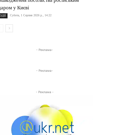
ошкодження посольства російським
даром у Києві
Субота, 1 Серпня 2026 р., 14:22
ОДІЇ
- Реклама-
- Реклама-
- Реклама -