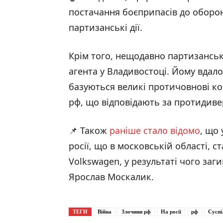
постачання боєприпасів до оборон
партизанські дії.
Крім того, нещодавно партизансь
агента у Владивостоці. Йому вдалос
базуються великі протичовнові ко
рф, що відповідають за протидивер
📌 Також
раніше стало відомо
, що 
росії, що в московській області, 
Volkswagen, у результаті чого за
Ярослав Москалик.
ТЕГИ
Війна
Злочини рф
На росії
рф
Суспі