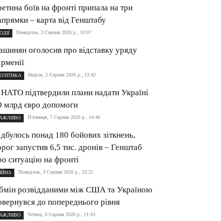
ретина боїв на фронті припала на три
апрямки – карта від Генштабу
Понеділок, 3 Серпня 2026 р., 10:07
ОДІЇ
ашинян оголосив про відставку уряду
ірменії
Неділя, 2 Серпня 2026 р., 13:42
ОЛІТИКА
 НАТО підтвердили плани надати Україні
0 млрд євро допомоги
П’ятниця, 7 Серпня 2026 р., 14:46
АЖЛИВО
ідбулось понад 180 бойових зіткнень,
орог запустив 6,5 тис. дронів – Генштаб
ро ситуацію на фронті
Понеділок, 3 Серпня 2026 р., 23:21
ІЙНА
бмін розвідданими між США та Україною
овернувся до попереднього рівня
Четвер, 6 Серпня 2026 р., 11:43
АЖЛИВО