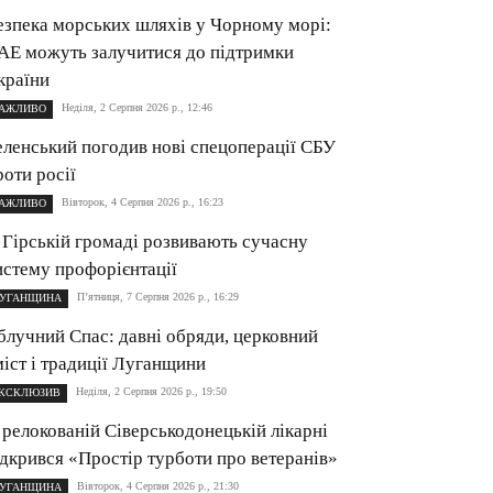
езпека морських шляхів у Чорному морі:
АЕ можуть залучитися до підтримки
країни
Неділя, 2 Серпня 2026 р., 12:46
АЖЛИВО
еленський погодив нові спецоперації СБУ
роти росії
Вівторок, 4 Серпня 2026 р., 16:23
АЖЛИВО
 Гірській громаді розвивають сучасну
истему профорієнтації
П’ятниця, 7 Серпня 2026 р., 16:29
УГАНЩИНА
блучний Спас: давні обряди, церковний
міст і традиції Луганщини
Неділя, 2 Серпня 2026 р., 19:50
КСКЛЮЗИВ
 релокованій Сіверськодонецькій лікарні
ідкрився «Простір турботи про ветеранів»
Вівторок, 4 Серпня 2026 р., 21:30
УГАНЩИНА