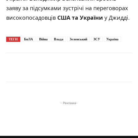
заяву за підсумками зустрічі на переговорах
високопосадовців
США та України
у Джидді.
ТЕГИ
БпЛА
Війна
Влада
Зеленський
ЗСУ
Україна
- Реклама-