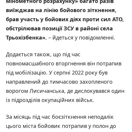
мінометного розрахунку» багато разів
виїжджав на лінію бойового зіткнення,
брав участь у бойових діях проти сил АТО,
обстрілював позиції ЗСУ в районі села
Трьохізбенка»
, – йдеться у повідомленні.
Додається також, що під час
повномасшабного вторгнення він потрапив
під мобілізацію. У серпні 2022 року був
направлений до тимчасово захопленого
ворогом Лисичанська, де дислокувався один
із підрозділів окупаційних військ.
За місяць під час боєзіткнення неподалік
цього міста бойовик потрапив у полон до