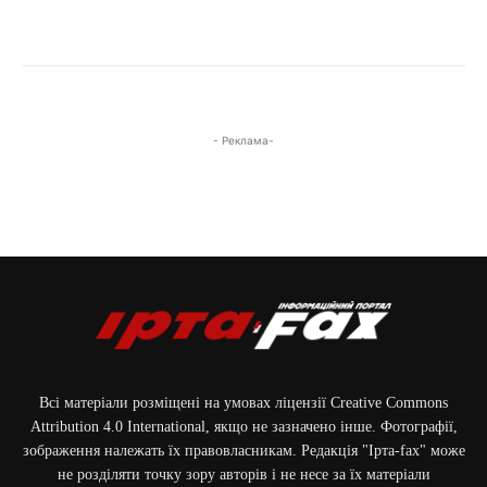
- Реклама-
Всі матеріали розміщені на умовах ліцензії Creative Commons
Attribution 4.0 International, якщо не зазначено інше. Фотографії,
зображення належать їх правовласникам. Редакція "Ірта-fax" може
не розділяти точку зору авторів і не несе за їх матеріали