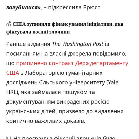
загубилися»
, – підкреслила Брюсс.
💰
США зупинили фінансування ініціативи, яка
фіксувала воєнні злочини
Раніше видання
The Washington Post
із
посиланням на власні джерела повідомило,
що
припинено контракт Держдепартаменту
США
з Лабораторією гуманітарних
досліджень Єльського університету (Yale
HRL), яка займалася пошуком та
документуванням викрадених росією
українських дітей, призвело до видалення
критично важливих доказів.
📊 На програму з фіксації злочинів було