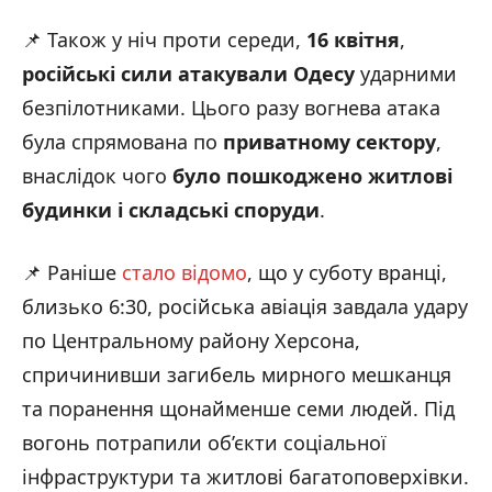
📌 Також у ніч проти середи,
16 квітня
,
російські сили атакували Одесу
ударними
безпілотниками. Цього разу вогнева атака
була спрямована по
приватному сектору
,
внаслідок чого
було пошкоджено житлові
будинки і складські споруди
.
📌 Раніше
стало відомо
, що у суботу вранці,
близько 6:30, російська авіація завдала удару
по Центральному району Херсона,
спричинивши загибель мирного мешканця
та поранення щонайменше семи людей. Під
вогонь потрапили об’єкти соціальної
інфраструктури та житлові багатоповерхівки.