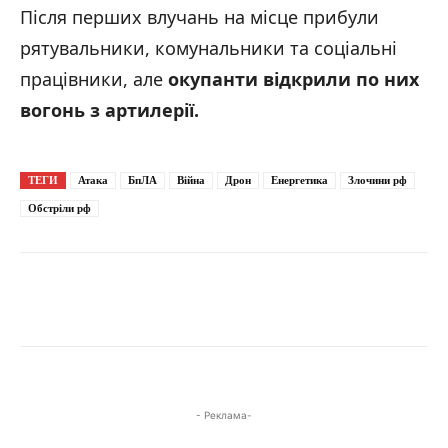
Після перших влучань на місце прибули
рятувальники, комунальники та соціальні
працівники, але
окупанти відкрили по них
вогонь з артилерії.
ТЕГИ
Атака
БпЛА
Війна
Дрон
Енергетика
Злочини рф
Обстріли рф
- Реклама-