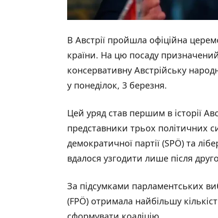
В Австрії пройшла офіційна церем
країни. На цю посаду призначений
консервативну Австрійську народн
у понеділок, 3 березня.
Цей уряд став першим в історії Авс
представники трьох політичних сил
демократичної партії (SPÖ) та ліб
вдалося узгодити лише після друго
За підсумками парламентських виб
(FPÖ) отримала найбільшу кількість
сформувати коаліцію.