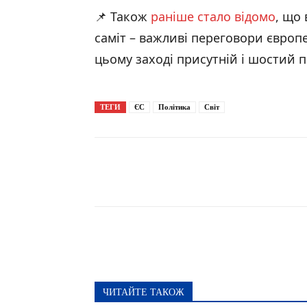
📌 Також
раніше стало відомо
, що
саміт – важливі переговори європе
цьому заході присутній і шостий
ТЕГИ
ЄС
Політика
Світ
Поширити
ЧИТАЙТЕ ТАКОЖ