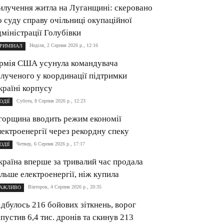
илучення житла на Луганщині: cкеровано
о суду справу очільниці окупаційної
дміністрації Голубівки
Неділя, 2 Серпня 2026 р., 12:16
РИМІНАЛ
рмія США усунула командувача
алученого у координації підтримки
країні корпусу
Субота, 8 Серпня 2026 р., 12:23
ОДІЇ
горщина вводить режим економії
лектроенергії через рекордну спеку
Четвер, 6 Серпня 2026 р., 17:17
ОДІЇ
країна вперше за тривалий час продала
ільше електроенергії, ніж купила
Вівторок, 4 Серпня 2026 р., 20:35
АЖЛИВО
ідбулось 216 бойових зіткнень, ворог
апустив 6,4 тис. дронів та скинув 213