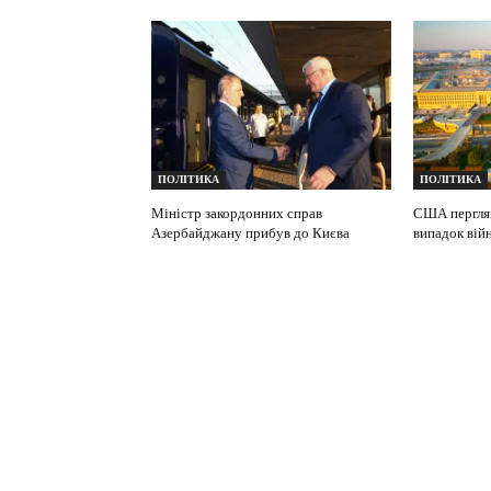
ПОЛІТИКА
ПОЛІТИКА
Міністр закордонних справ
США перглян
Азербайджану прибув до Києва
випадок вій