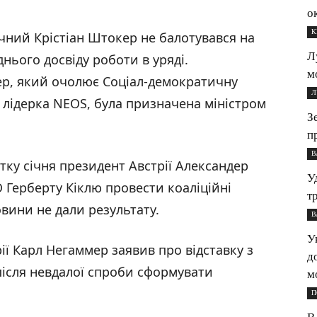
о
К
річний Крістіан Штокер не балотувався на
Л
нього досвіду роботи в уряді.
м
ер, який очолює Соціал-демократичну
Л
, лідерка NEOS, була призначена міністром
З
п
В
тку січня президент Австрії Александер
У
 Герберту Кіклю провести коаліційні
т
вини не дали результату.
В
У
ії Карл Негаммер заявив про відставку з
д
 після невдалої спроби сформувати
м
П