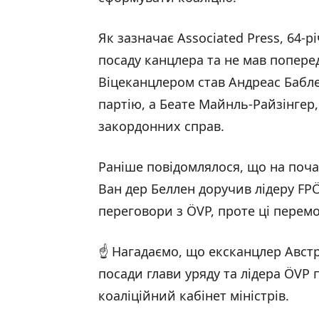
Як зазначає Associated Press, 64-
посаду канцлера та не мав поперед
Віцеканцлером став Андреас Бабл
партію, а Беате Майнль-Райзінгер
закордонних справ.
Раніше повідомлялося, що на поча
Ван дер Беллен доручив лідеру FPÖ
переговори з ÖVP, проте ці перемо
☝️ Нагадаємо, що ексканцлер Австр
посади глави уряду та лідера ÖVP
коаліційний кабінет міністрів.