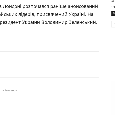
В
 в Лондоні розпочався раніше анонсований
с
йських лідерів, присвячений Україні. На
В
 президент України Володимир Зеленський.
- Реклама-