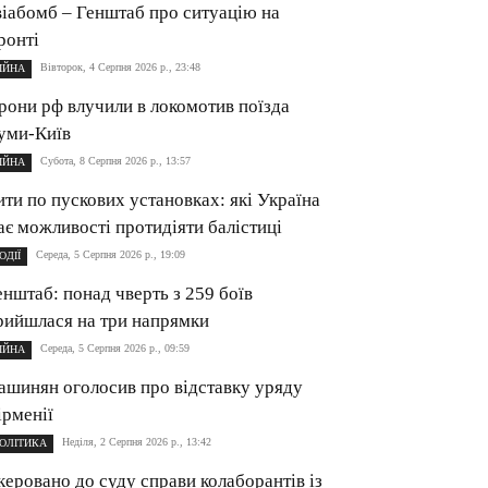
віабомб – Генштаб про ситуацію на
ронті
Вівторок, 4 Серпня 2026 р., 23:48
ІЙНА
рони рф влучили в локомотив поїзда
уми-Київ
Субота, 8 Серпня 2026 р., 13:57
ІЙНА
ити по пускових установках: які Україна
ає можливості протидіяти балістиці
Середа, 5 Серпня 2026 р., 19:09
ОДІЇ
енштаб: понад чверть з 259 боїв
рийшлася на три напрямки
Середа, 5 Серпня 2026 р., 09:59
ІЙНА
ашинян оголосив про відставку уряду
ірменії
Неділя, 2 Серпня 2026 р., 13:42
ОЛІТИКА
керовано до суду справи колаборантів із