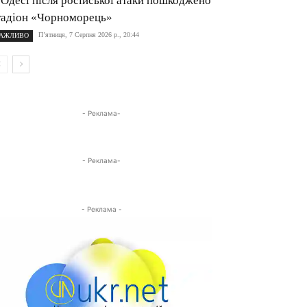
 Одесі після російської атаки пошкоджено
тадіон «Чорноморець»
П’ятниця, 7 Серпня 2026 р., 20:44
АЖЛИВО
- Реклама-
- Реклама-
- Реклама -