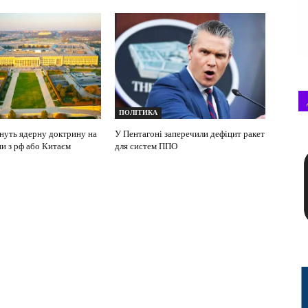
ПОЛІТИКА
уть ядерну доктрину на
У Пентагоні заперечили дефіцит ракет
ни з рф або Китаєм
для систем ППО