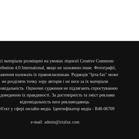
сі матеріали розміщені на умовах ліцензії Creative Commons
ribution 4.0 International, якщо не зазначено інше. Фотографії,
аження належать їх правовласникам. Редакція "Ірта-fax" може
не розділяти точку зору авторів і не несе за їх матеріали
повідальність. Оціночні судження не підлягають спростуванню
 доведенню їх правдивості. За достовірність та зміст реклами
відповідальність несе рекламодавець.
б'єкт у сфері онлайн-медіа. Ідентифікатор медіа - R40-06709
e-mail:
admin@irtafax.com