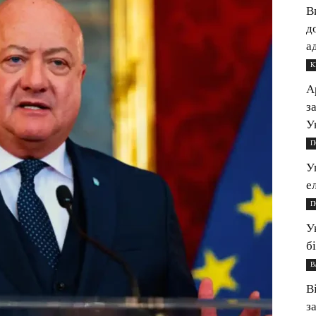
В
д
а
К
А
з
У
П
У
е
П
У
б
В
В
з