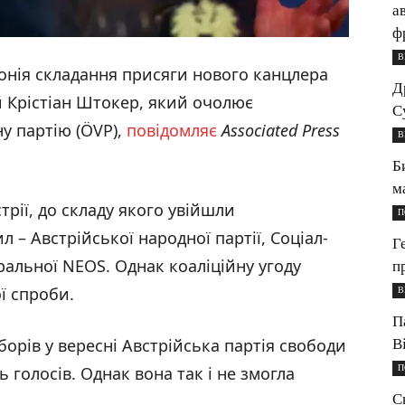
а
ф
В
онія складання присяги нового канцлера
Д
 Крістіан Штокер, який очолює
С
у партію (ÖVP),
повідомляє
Associated Press
В
Б
м
трії, до складу якого увійшли
П
 – Австрійської народної партії, Соціал-
Г
еральної NEOS. Однак коаліційну угоду
п
ї спроби.
В
П
орів у вересні Австрійська партія свободи
В
П
 голосів. Однак вона так і не змогла
С