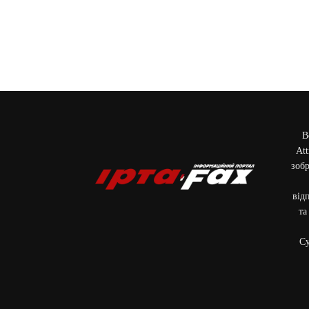
В
Att
зобр
від
та
Cу