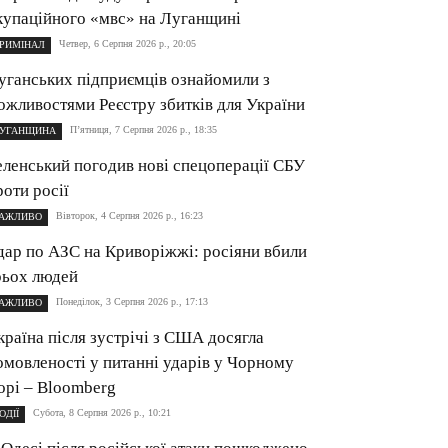
купаційного «мвс» на Луганщині
Четвер, 6 Серпня 2026 р., 20:05
РИМІНАЛ
уганських підприємців ознайомили з
ожливостями Реєстру збитків для України
П’ятниця, 7 Серпня 2026 р., 18:35
УГАНЩИНА
еленський погодив нові спецоперації СБУ
роти росії
Вівторок, 4 Серпня 2026 р., 16:23
АЖЛИВО
дар по АЗС на Криворіжжі: росіяни вбили
рьох людей
Понеділок, 3 Серпня 2026 р., 17:13
АЖЛИВО
країна після зустрічі з США досягла
омовленості у питанні ударів у Чорному
орі – Bloomberg
Субота, 8 Серпня 2026 р., 10:21
ОДІЇ