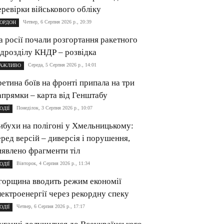
еревірки військового обліку
Четвер, 6 Серпня 2026 р., 20:39
ОРДОН
а росії почали розгортання ракетного
ідрозділу КНДР – розвідка
Середа, 5 Серпня 2026 р., 14:01
АЖЛИВО
ретина боїв на фронті припала на три
апрямки – карта від Генштабу
Понеділок, 3 Серпня 2026 р., 10:07
ОДІЇ
ибухи на полігоні у Хмельницькому:
еред версій – диверсія і порушення,
иявлено фрагменти тіл
Вівторок, 4 Серпня 2026 р., 11:34
ОДІЇ
горщина вводить режим економії
лектроенергії через рекордну спеку
Четвер, 6 Серпня 2026 р., 17:17
ОДІЇ