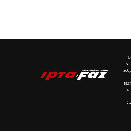
В
Att
зобр
від
та
Cу