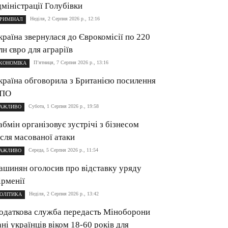
дміністрації Голубівки
Неділя, 2 Серпня 2026 р., 12:16
РИМІНАЛ
країна звернулася до Єврокомісії по 220
лн євро для аграріїв
П’ятниця, 7 Серпня 2026 р., 13:16
КОНОМІКА
країна обговорила з Британією посилення
ПО
Субота, 1 Серпня 2026 р., 19:58
АЖЛИВО
абмін організовує зустрічі з бізнесом
ісля масованої атаки
Середа, 5 Серпня 2026 р., 11:54
АЖЛИВО
ашинян оголосив про відставку уряду
ірменії
Неділя, 2 Серпня 2026 р., 13:42
ОЛІТИКА
одаткова служба передасть Міноборони
ані українців віком 18-60 років для