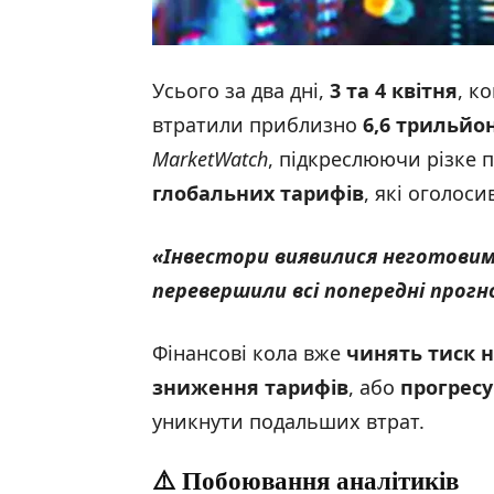
Усього за два дні,
3 та 4 квітня
, к
втратили приблизно
6,6 трильйо
MarketWatch
, підкреслюючи різке п
глобальних тарифів
, які оголос
«Інвестори виявилися неготовим
перевершили всі попередні прогн
Фінансові кола вже
чинять тиск н
зниження тарифів
, або
прогресу
уникнути подальших втрат.
⚠️ Побоювання аналітиків