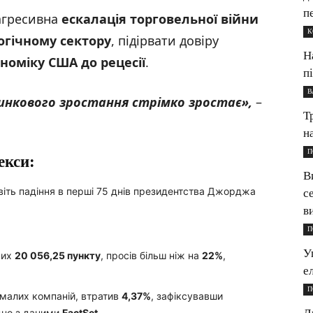
п
агресивна
ескалація торговельної війни
К
огічному сектору
, підірвати довіру
Н
номіку США до рецесії
.
п
В
инкового зростання стрімко зростає»,
–
Т
н
П
екси:
В
іть падіння в перші 75 днів президентства Джорджа
с
в
П
У
них
20 056,25 пункту
, просів більш ніж на
22%
,
е
П
 малих компаній, втратив
4,37%
, зафіксувавши
ідно з даними
FactSet
.