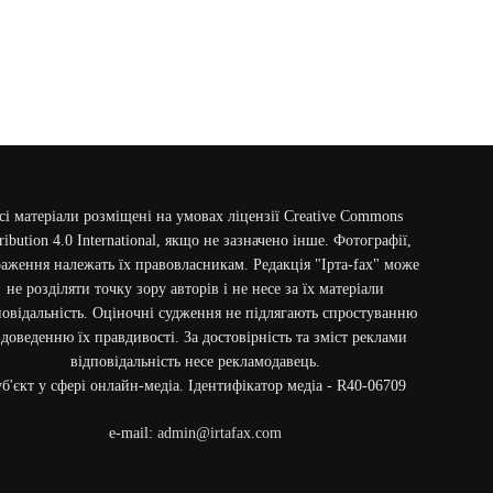
сі матеріали розміщені на умовах ліцензії Creative Commons
ribution 4.0 International, якщо не зазначено інше. Фотографії,
аження належать їх правовласникам. Редакція "Ірта-fax" може
не розділяти точку зору авторів і не несе за їх матеріали
повідальність. Оціночні судження не підлягають спростуванню
 доведенню їх правдивості. За достовірність та зміст реклами
відповідальність несе рекламодавець.
б'єкт у сфері онлайн-медіа. Ідентифікатор медіа - R40-06709
e-mail:
admin@irtafax.com