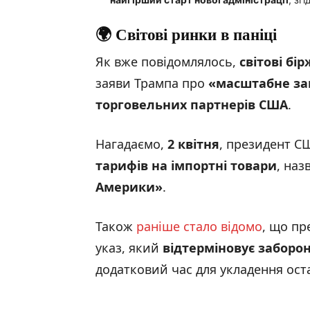
🌍 Світові ринки в паніці
Як вже повідомлялось,
світові бір
заяви Трампа про
«масштабне з
торговельних партнерів США
.
Нагадаємо,
2 квітня
, президент 
тарифів на імпортні товари
, на
Америки
»
.
Також
раніше стало відомо
, що п
указ, який
відтерміновує заборон
додатковий час для укладення ост