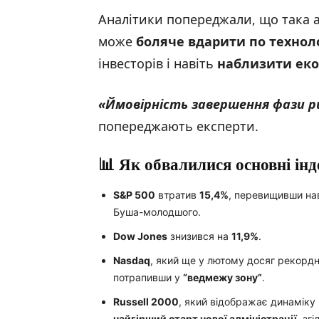
Аналітики попереджали, що така 
може
боляче вдарити по технол
інвесторів і навіть
наблизити еко
«Ймовірність завершення фази р
попереджають експерти.
📊 Як обвалилися основні інд
S&P 500
втратив
15,4%
, перевищивши нав
Буша-молодшого.
Dow Jones
знизився на
11,9%
.
Nasdaq
, який ще у лютому досяг рекорд
потрапивши у
“ведмежу зону”
.
Russell 2000
, який відображає динаміку
найгірший старт нової адміністрації
, зг