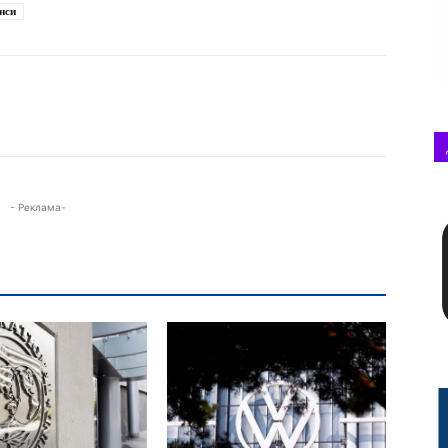
нси
- Реклама-