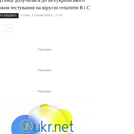
уганці долучилися до Всеукраїнського
ижня тестування на вірусні гепатити B і C
Субота, 1 Серпня 2026 р., 17:43
УГАНЩИНА
- Реклама-
- Реклама-
- Реклама -