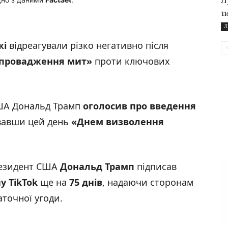
Л
т
Л
жі
відреагували різко негативно після
апровадження мит
»
проти ключових
США Дональд Трамп
оголосив про введення
звавши цей день
«Днем визволення
резидент США
Дональд Трамп
підписав
у TikTok
ще на
75 днів
, надаючи сторонам
аточної угоди.