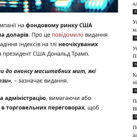
а
К
У
омпанії на
фондовому ринку США
м
на доларів
. Про це
повідомило
видання
Е
адіння індексів на тлі
неочікуваних
У
ив президент США Дональд Трамп.
П
В
и до анонсу масштабних мит, які
К
ози
»,
– зазначає видання.
п
В
а адміністрацію
, вимагаючи або
П
 в торговельних переговорах
, щоб
В
П
П
д