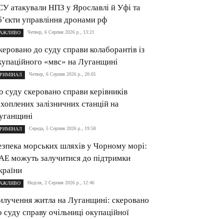
СУ атакували НПЗ у Ярославлі й Уфі та
б’єкти управління дронами рф
Четвер, 6 Серпня 2026 р., 13:21
АЖЛИВО
керовано до суду справи колаборантів із
купаційного «мвс» на Луганщині
Четвер, 6 Серпня 2026 р., 20:05
РИМІНАЛ
о суду скеровано справи керівників
ахоплених залізничних станцій на
уганщині
Середа, 5 Серпня 2026 р., 19:58
РИМІНАЛ
езпека морських шляхів у Чорному морі:
АЕ можуть залучитися до підтримки
країни
Неділя, 2 Серпня 2026 р., 12:46
АЖЛИВО
илучення житла на Луганщині: cкеровано
о суду справу очільниці окупаційної