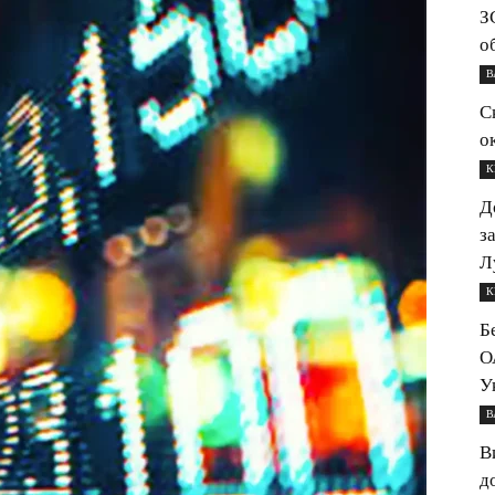
З
о
В
С
о
К
Д
з
Л
К
Б
О
У
В
В
д