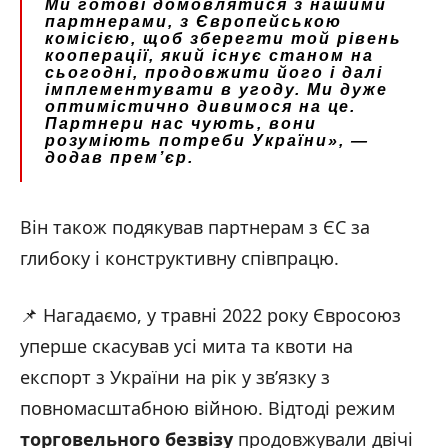
Ми готові домовлятися з нашими
партнерами, з Європейською
комісією, щоб зберегти той рівень
кооперації, який існує станом на
сьогодні, продовжити його і далі
імплементувати в угоду. Ми дуже
оптимістично дивимося на це.
Партнери нас чують, вони
розуміють потреби України»
, —
додав прем’єр.
Він також подякував партнерам з ЄС за
глибоку і конструктивну співпрацю.
📌 Нагадаємо, у травні 2022 року Євросоюз
уперше скасував усі мита та квоти на
експорт з України на рік у зв’язку з
повномасштабною війною. Відтоді режим
торговельного безвізу
продовжували двічі