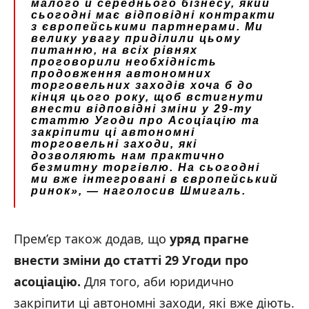
малого й середнього бізнесу, який
сьогодні має відповідні контракти
з європейськими партнерами. Ми
велику увагу приділили цьому
питанню, на всіх рівнях
проговорили необхідність
продовження автономних
торговельних заходів хоча б до
кінця цього року, щоб встигнути
внести відповідні зміни у 29-ту
статтю Угоди про Асоціацію та
закріпити ці автономні
торговельні заходи, які
дозволяють нам практично
безмитну торгівлю. На сьогодні
ми вже інтегровані в європейський
ринок»,
— наголосив Шмигаль.
Прем’єр також додав, що
уряд прагне
внести зміни до статті 29 Угоди про
асоціацію.
Для того, аби юридично
закріпити ці автономні заходи, які вже діють.