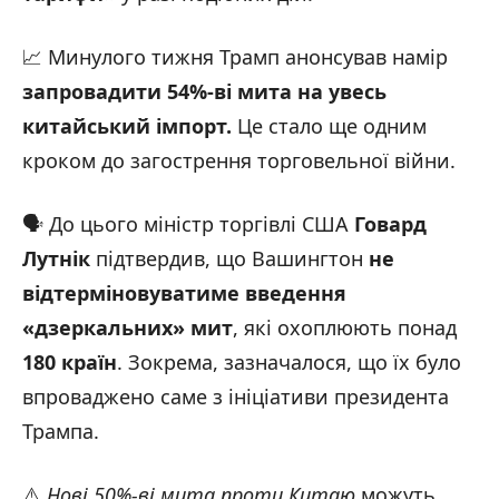
📈 Минулого тижня Трамп анонсував намір
запровадити 54%-ві мита на увесь
китайський імпорт.
Це стало ще одним
кроком до загострення торговельної війни.
🗣️ До цього міністр торгівлі США
Говард
Лутнік
підтвердив, що Вашингтон
не
відтерміновуватиме введення
«дзеркальних
» мит
, які охоплюють понад
180 країн
. Зокрема, зазначалося, що їх було
впроваджено саме з ініціативи президента
Трампа.
⚠️
Нові 50%-ві мита проти Китаю
можуть