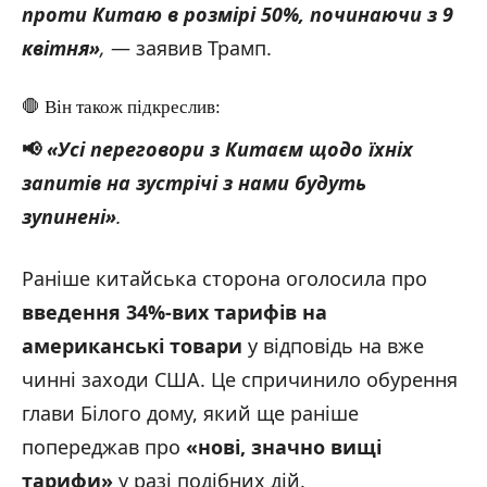
проти Китаю в розмірі 50%, починаючи з 9
квітня
»
,
— заявив Трамп.
🛑 Він також підкреслив:
📢
«Усі переговори з Китаєм щодо їхніх
запитів на зустрічі з нами будуть
зупинені
»
.
Раніше китайська сторона оголосила про
введення 34%-вих тарифів на
американські товари
у відповідь на вже
чинні заходи США. Це спричинило обурення
глави Білого дому, який ще раніше
попереджав про
«нові, значно вищі
тарифи
»
у разі подібних дій.