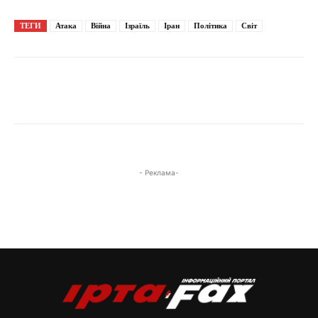
ТЕГИ
Атака
Війна
Ізраїль
Іран
Політика
Світ
- Реклама-