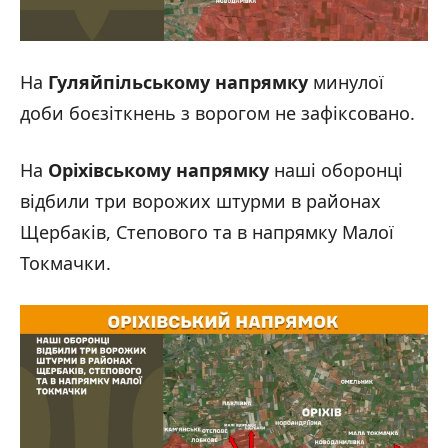
На
Гуляйпільському напрямку
минулої
доби боєзіткнень з ворогом не зафіксовано.
На
Оріхівському напрямку
наші оборонці
відбили три ворожих штурми в районах
Щербаків, Степового та в напрямку Малої
Токмачки.