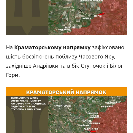
На
Краматорському напрямку
зафіксовано
шість боєзіткнень поблизу Часового Яру,
західніше Андріївки та в бік Ступочок і Білої
Гори.