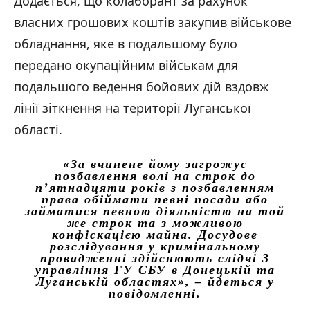
Додається, що колаборант за рахунок
власних грошових коштів закупив військове
обладнання, яке в подальшому було
передано окупаційним військам для
подальшого ведення бойових дій вздовж
лінії зіткнення на території Луганської
області.
«За вчинене йому загрожує
позбавлення волі на строк до
п’ятнадцяти років з позбавленням
права обіймати певні посади або
займатися певною діяльністю на той
же строк та з можливою
конфіскацією майна. Досудове
розслідування у кримінальному
провадженні здійснюють слідчі 3
управління ГУ СБУ в Донецькій та
Луганській областях»,
– йдеться у
повідомленні.