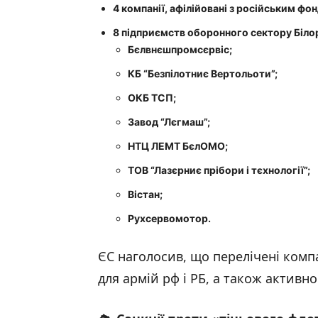
4 компанії, афілійовані з
російським фон
8 підприємств оборонного сектору Біло
Бєлвнєшпромсєрвіс
;
КБ “Безпілотниє Вертольоти”
;
ОКБ ТСП
;
Завод “Лєгмаш”
;
НТЦ ЛЕМТ БєлОМО
;
ТОВ “Лазєрниє прібори і тєхнології”
;
Вістан
;
Рухсервомотор
.
ЄС наголосив, що перелічені комп
для армій рф і РБ, а також актив