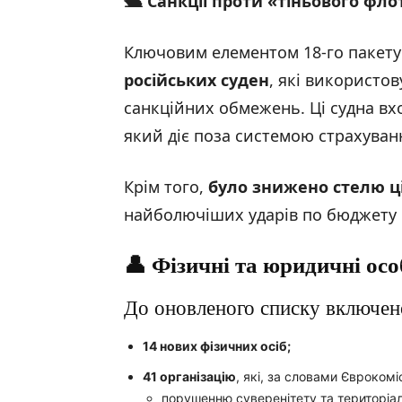
🛳️ Санкції проти «тіньового фл
Ключовим елементом 18-го пакету
російських суден
, які використо
санкційних обмежень. Ці судна вх
який діє поза системою страхуван
Крім того,
було знижено стелю ц
найболючіших ударів по бюджету 
👤 Фізичні та юридичні ос
До оновленого списку включен
14 нових фізичних осіб
;
41 організацію
, які, за словами Єврокомі
порушенню суверенітету та територіаль