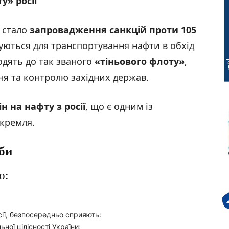
оту»
росії
 стало
запровадження санкцій проти 105
вуються для транспортування нафти в обхід
одять до так званого
«тіньового флоту
»
,
ня та контролю західних держав.
ін на нафту з
росії
, що є одним із
кремля.
оби
о:
сії, безпосередньо сприяють:
ної цілісності України;