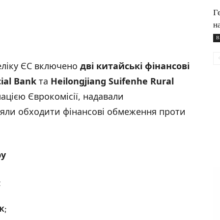
Г
н
В
еліку ЄС включено
дві китайські фінансові
ial Bank
та
Heilongjiang Suifenhe Rural
мацією Єврокомісії, надавали
оляли обходити фінансові обмеження проти
ру
:
ПК
;