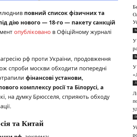
Б
рилюднив
повний список фізичних та
О
ід дію нового — 18-го — пакету санкцій
У
умент
опубліковано
в Офіційному журналі
В
У
р
В
у агресію рф проти України, продовження
У
акож спроби москви обходити попередні
«
потрапили
фінансові установи,
Л
слового комплексу
росії та Білорусі, а
Л
які, на думку Брюсселя, сприяють обходу
п
ції.
у
П
сія та Китай
У
р
банки
рф
, зокрема: