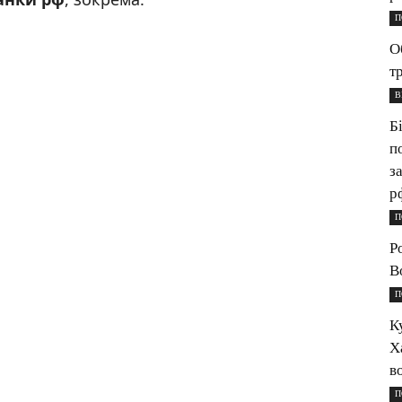
П
О
т
В
Б
п
з
р
П
Р
B
П
К
Х
в
П