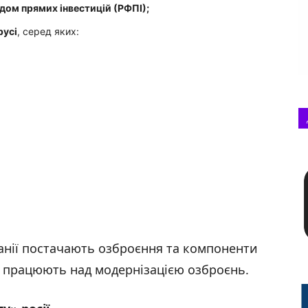
дом прямих інвестицій (РФПІ)
;
русі
, серед яких:
анії постачають озброєння та компоненти
но працюють над модернізацією озброєнь.