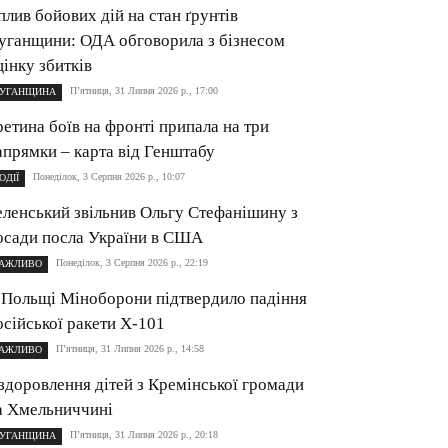
плив бойових дій на стан ґрунтів
уганщини: ОДА обговорила з бізнесом
цінку збитків
П’ятниця, 31 Липня 2026 р., 17:00
УГАНЩИНА
ретина боїв на фронті припала на три
апрямки – карта від Генштабу
Понеділок, 3 Серпня 2026 р., 10:07
ОДІЇ
еленський звільнив Ольгу Стефанішину з
осади посла України в США
Понеділок, 3 Серпня 2026 р., 22:19
АЖЛИВО
 Польщі Міноборони підтвердило падіння
осійської ракети Х-101
П’ятниця, 31 Липня 2026 р., 14:58
АЖЛИВО
здоровлення дітей з Кремінської громади
а Хмельниччині
П’ятниця, 31 Липня 2026 р., 20:18
УГАНЩИНА