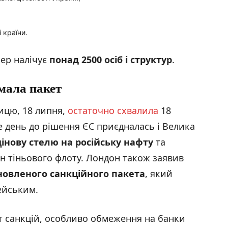
 країни.
пер налічує
понад 2500 осіб і структур
.
мала пакет
ицю, 18 липня,
остаточно схвалила
18
же день до рішення ЄС приєдналась і Велика
інову стелю на російську нафту
та
н тіньового флоту. Лондон також заявив
оновленого санкційного пакета
, який
ейським.
т санкцій, особливо обмеження на банки