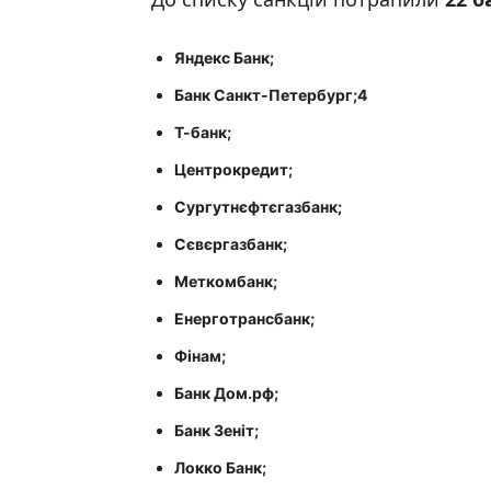
Яндекс Банк
;
Банк Санкт-Петербург
;4
Т-банк
;
Центрокредит
;
Сургутнєфтєгазбанк
;
Сєвєргазбанк
;
Меткомбанк
;
Енерготрансбанк
;
Фінам
;
Банк Дом.
рф;
Банк Зеніт
;
Локко Банк
;