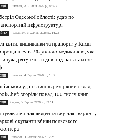
П’ятниця, 31 Липня 2026 р., 09:53
ОДІЇ
бстріл Одеської області: удар по
ранспортній інфраструктурі
Понеділок, 3 Серпня 2026 р., 14:23
ІЙНА
ілі квіти, вишиванки та прапори: у Києві
опрощалися із 20-річною медикинею, яка
агинула, рятуючи людей, під час атаки зс
ф
Вівторок, 4 Серпня 2026 р., 15:39
ОДІЇ
осійський удар знищив резервний склад
ookChef: згоріли понад 100 тисяч книг
Середа, 5 Серпня 2026 р., 23:14
ОДІЇ
упував ліки для людей та їжу для тварин: у
аркові окупанти вбили польського
олонтера
Вівторок, 4 Серпня 2026 р., 22:46
ОДІЇ