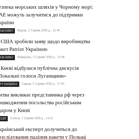
езпека морських шляхів у Чорному морі:
АЕ можуть залучитися до підтримки
країни
Неділя, 2 Серпня 2026 р., 12:46
АЖЛИВО
 США зробили заяву щодо виробництва
акет Patriot Україною
Понеділок, 3 Серпня 2026 р., 21:06
АЖЛИВО
 Києві відбулася публічна дискусія
Локальні голоси Луганщини»
Середа, 5 Серпня 2026 р., 17:43
УГАНЩИНА
итва викликає представника рф через
ошкодження посольства російським
даром у Києві
Субота, 1 Серпня 2026 р., 14:22
ОДІЇ
країнський експерт долучиться до
озслідування падіння ракети у Польщі