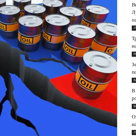
В
Л
о
Л
Т
н
П
З
п
В
В
р
В
О
н
Л