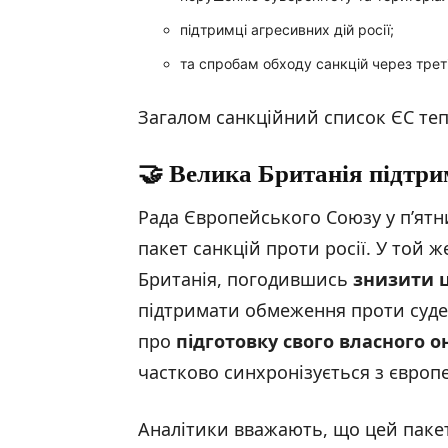
підтримці агресивних дій росії;
та спробам обходу санкцій через треті
Загалом санкційний список ЄС те
🤝 Велика Британія підтри
Рада Європейського Союзу у п’ятн
пакет санкцій проти росії. У той 
Британія, погодившись
знизити ц
підтримати обмеження проти суде
про
підготовку свого власного 
частково синхронізується з європ
Аналітики вважають, що цей паке