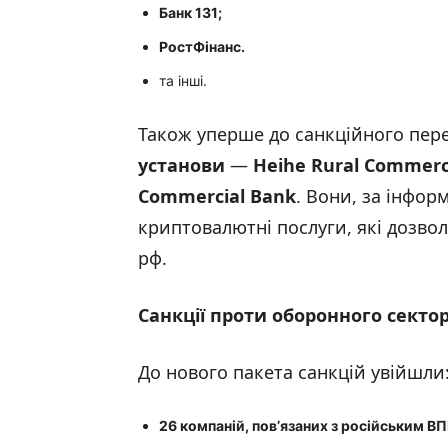
Банк 131
;
РостФінанс
.
та інші.
Також уперше до санкційного пер
установи
—
Heihe Rural Commerc
Commercial Bank
. Вони, за інфор
криптовалютні послуги, які дозв
рф.
Санкції проти оборонного секто
До нового пакета санкцій увійшли
26 компаній, пов’язаних з російським В