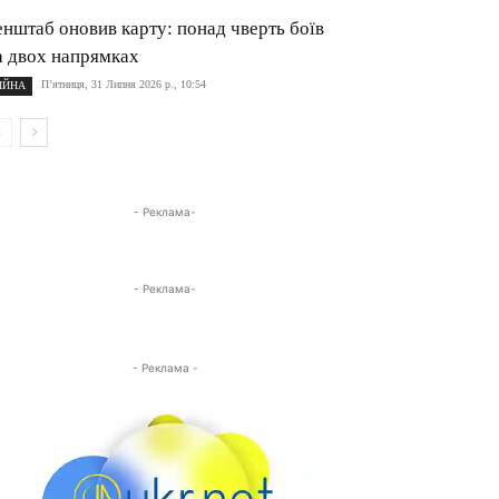
енштаб оновив карту: понад чверть боїв
а двох напрямках
П’ятниця, 31 Липня 2026 р., 10:54
ІЙНА
- Реклама-
- Реклама-
- Реклама -