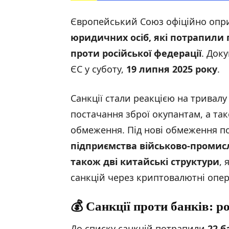
Європейський Союз офіційно оп
юридичних осіб, які потрапили п
проти
російської
федерації
. Док
ЄС у суботу,
19 липня 2025 року
.
Санкції стали реакцією на тривал
постачання зброї окупантам, а т
обмеження. Під нові обмеження 
підприємства військово-проми
також дві китайські структури
, 
санкцій через криптовалютні опера
💰 Санкції проти банків:
ро
До списку санкцій потрапили
22 