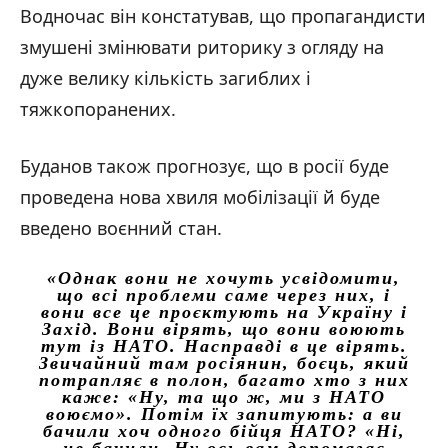
Водночас він констатував, що пропагандисти
змушені змінювати риторику з огляду на
дуже велику кількість загиблих і
тяжкопоранених.
Буданов також прогнозує, що в росії буде
проведена нова хвиля мобілізації й буде
введено воєнний стан.
«Однак вони не хочуть усвідомити,
що всі проблеми саме через них, і
вони все це проєктують на Україну і
Захід. Вони вірять, що вони воюють
тут із НАТО. Насправді в це вірять.
Звичайний там росіянин, боєць, який
потрапляє в полон, багато хто з них
каже: «Ну, та що ж, ми з НАТО
воюємо». Потім їх запитують: а ви
бачили хоч одного бійця НАТО? «Ні,
не бачили. Ну ось вам допомагає