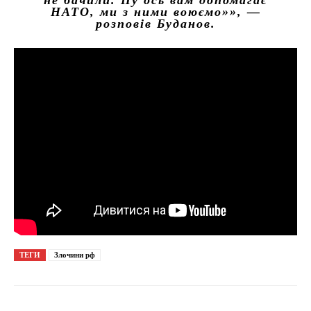
НАТО, ми з ними воюємо»»
, —
розповів Буданов.
ТЕГИ
Злочини рф