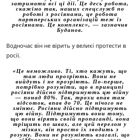
затримати всі ці дії. Це десь робота,
скажімо так, наших спецслужб по
роботі з росіянами, це робота
партнерських організацій теж із
росіянами. Це комплекс»
, — зазначив
Буданов.
Водночас він не вірить у великі протести в
росії.
«Це неможливо. Ті, хто кажуть, що
там люди прозріють. Вони не
вийдуть і не прозріють. По-перше,
потрібно розуміти, що в принципі
росіяни дійсно підтримують цю війну
— понад 80%. Так, трохи впав там
відсоток, впав до 70. Це нічого не
змінює. Росіяни дійсно підтримують
цю війну. Підтримують вони тому,
що вони вірять своїй пропаганді, вона
тріщить по швах, але цей перелом у
мізках, він просто їх зводить з
розуму. Вони не розуміють взагалі, що
відбувається і тому бачать свою