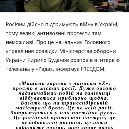
Росіяни дійсно підтримують війну в Україні,
тому великі антивоєнні протести там
неможливі. Про це начальник Головного
управління розвідки Міністерства оборони
України Кирило Буданов розповів в інтерв’ю
телеканалу «Рада», інформує FREEДОМ.
«Машини горять з написом «Z»,
просто в містах росії. Дуже багато
надзвичайних подій на залізниці
відбувається приблизно щодня.
Багато що на транссибірській
магістралі буває. Це по всій росії.
Затримуються у них постійно рухи…
Це російські протестні настрої, це
незадоволені росіяни, це акти
саботажу росіян, щоб знову якось