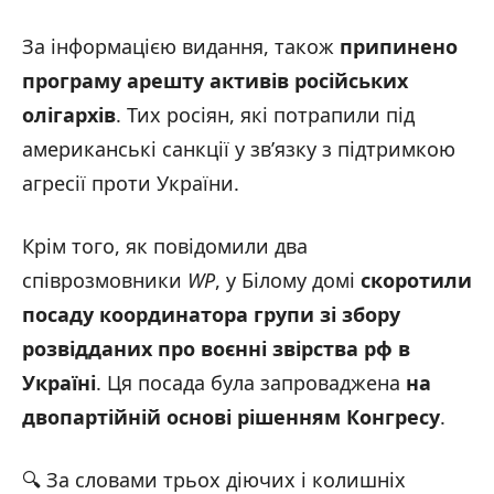
За інформацією видання, також
припинено
програму арешту активів російських
олігархів
. Тих росіян, які потрапили під
американські санкції у зв’язку з підтримкою
агресії проти України.
Крім того, як повідомили два
співрозмовники
WP
, у Білому домі
скоротили
посаду координатора групи зі збору
розвідданих про воєнні звірства рф в
Укра
їн
і
. Ця посада була запроваджена
на
двопартійній основі рішенням Конгресу
.
🔍 За словами трьох діючих і колишніх