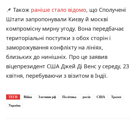
📌 Також
раніше стало відомо
, що Сполучені
Штати запропонували Києву й москві
компромісну мирну угоду. Вона передбачає
територіальні поступки з обох сторін і
заморожування конфлікту на лініях,
близьких до нинішніх. Про це заявив
віцепрезидент США Джей Ді Венс у середу, 23
квітня, перебуваючи з візитом в Індії.
ТЕГИ
Війна
Злочини рф
Політика
росія
США
Трамп
Україна