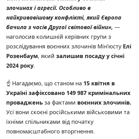
злочинах і агресії. Особливо в
найкривавішому конфлікті, який Європа
бачила з часів Другої світової війни»,
—
наголосив колишній керівник групи з
розслідування воєнних злочинів Мін’юсту
Елі
Розенбаум
, який
залишив посаду у січні
2024 року
.
☝️ Нагадаємо, що станом на
15 квітня в
Україні зафіксовано 149 987 кримінальних
проваджень
за фактами
воєнних злочинів.
Усі вони скоєні російськими військовими та
їхніми спільниками від початку
повномасштабного вторгнення.