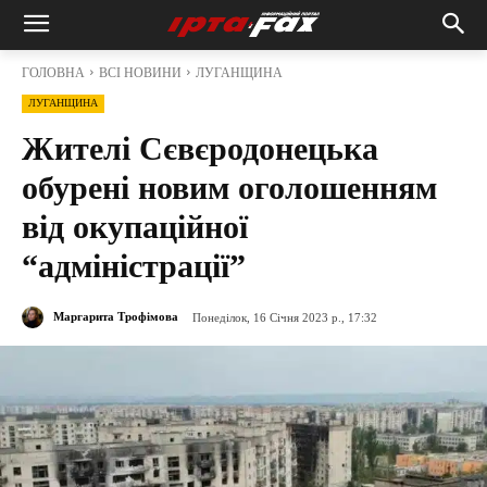
ГОЛОВНА
ВСІ НОВИНИ
ЛУГАНЩИНА
ЛУГАНЩИНА
Жителі Сєвєродонецька
обурені новим оголошенням
від окупаційної
“адміністрації”
Маргарита Трофімова
Понеділок, 16 Січня 2023 р., 17:32