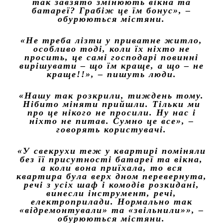
так завзято змінюють вікна та
батареї? Грабіж це їм бонус»
, –
обурюються містяни.
«Не треба лізти у приватне житло,
особливо тоді, коли їх ніхто не
просить, це самі господарі повинні
вирішувати – що їм краще, а що – не
краще!!»
, – пишуть люди.
«Нашу так розкрили, тиждень тому.
Нібито міняти прийшли. Тільки ми
про це нікого не просили. Ну нас і
ніхто не питав. Сумно це все»
, –
говорять користувачі.
«У свекрухи теж у квартирі поміняли
без її присутності батареї та вікна,
а коли вона приїхала, то вся
квартира була верх дном перевернута,
речі з усіх шаф і комодів розкидані,
винесли інструмент, речі,
електроприлади. Нормально так
«відремонтували» та «звільнили»»
, –
обурюються містяни.