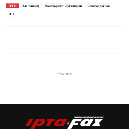
ТЕГИ
Злочини рф
Колаборанти Луганщини
Сєвєродонецьк
ТОТ
- Реклама-