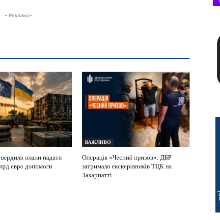
- Реклама-
ВАЖЛИВО
вердили плани надати
Операція «Чесний призов»: ДБР
млрд євро допомоги
затримало екскерівників ТЦК на
Закарпатті