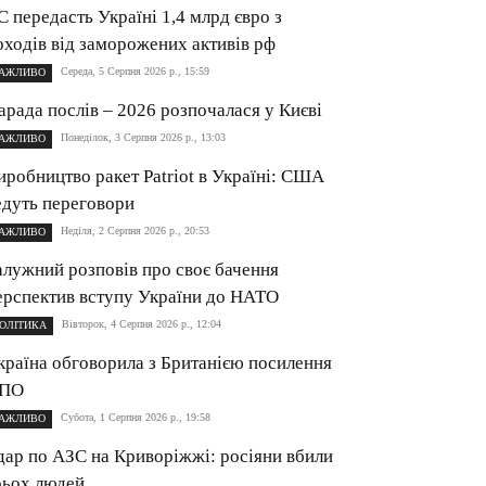
С передасть Україні 1,4 млрд євро з
оходів від заморожених активів рф
Середа, 5 Серпня 2026 р., 15:59
АЖЛИВО
арада послів – 2026 розпочалася у Києві
Понеділок, 3 Серпня 2026 р., 13:03
АЖЛИВО
иробництво ракет Patriot в Україні: США
едуть переговори
Неділя, 2 Серпня 2026 р., 20:53
АЖЛИВО
алужний розповів про своє бачення
ерспектив вступу України до НАТО
Вівторок, 4 Серпня 2026 р., 12:04
ОЛІТИКА
країна обговорила з Британією посилення
ПО
Субота, 1 Серпня 2026 р., 19:58
АЖЛИВО
дар по АЗС на Криворіжжі: росіяни вбили
рьох людей