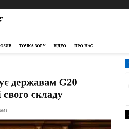
ЮЗИВ
ТОЧКА ЗОРУ
ВІДЕО
ПРО НАС
ує державам G20
 свого складу
16:54