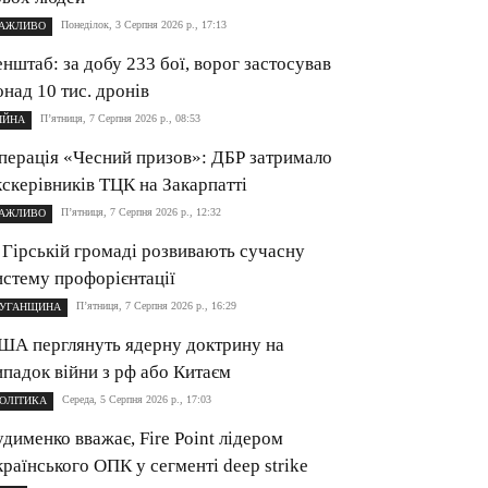
Понеділок, 3 Серпня 2026 р., 17:13
АЖЛИВО
енштаб: за добу 233 бої, ворог застосував
онад 10 тис. дронів
П’ятниця, 7 Серпня 2026 р., 08:53
ІЙНА
перація «Чесний призов»: ДБР затримало
кскерівників ТЦК на Закарпатті
П’ятниця, 7 Серпня 2026 р., 12:32
АЖЛИВО
 Гірській громаді розвивають сучасну
истему профорієнтації
П’ятниця, 7 Серпня 2026 р., 16:29
УГАНЩИНА
ША перглянуть ядерну доктрину на
ипадок війни з рф або Китаєм
Середа, 5 Серпня 2026 р., 17:03
ОЛІТИКА
удименко вважає, Fire Point лідером
країнського ОПК у сегменті deep strike