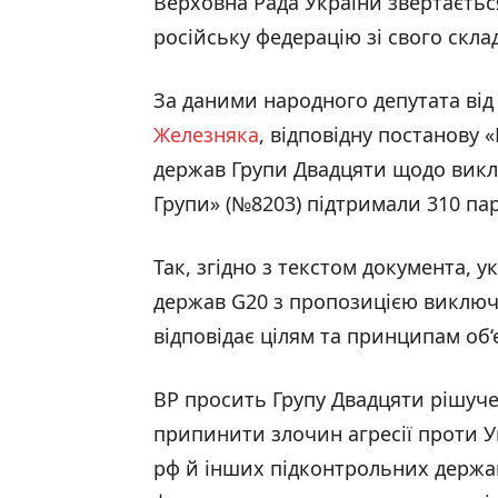
Верховна Рада України звертаєть
російську федерацію зі свого склад
За даними народного депутата від
Железняка
, відповідну постанову
держав Групи Двадцяти щодо виключ
Групи» (№8203) підтримали 310 па
Так, згідно з текстом документа, 
держав G20 з пропозицією виключит
відповідає цілям та принципам об‘
ВР просить Групу Двадцяти рішуче
припинити злочин агресії проти У
рф й інших підконтрольних держа