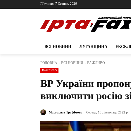
П’ятниця, 7 Серпня, 2026
ВСІ НОВИНИ
ЛУГАНЩИНА
ЕКСКЛ
ГОЛОВНА
ВСІ НОВИНИ
ВАЖЛИВО
ВАЖЛИВО
ВР України пропон
виключити росію зі
Маргарита Трофімова
Середа, 16 Листопада 2022 р., 