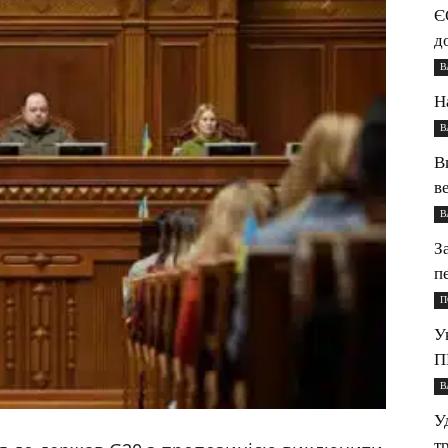
Є
д
В
Н
В
В
в
В
З
п
П
У
П
В
У
т