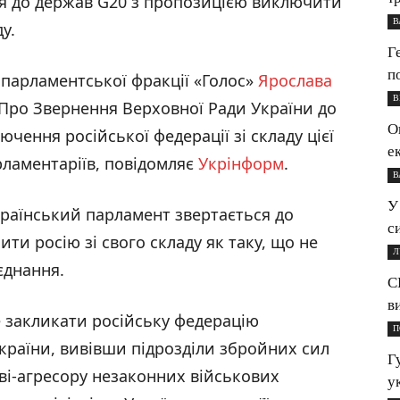
ся до держав G20 з пропозицією виключити
В
у.
Г
п
 парламентської фракції «Голос»
Ярослава
В
 «Про Звернення Верховної Ради України до
О
ення російської федерації зі складу цієї
е
рламентаріїв, повідомляє
Укрінформ
.
В
У
український парламент звертається до
с
и росію зі свого складу як таку, що не
Л
єднання.
С
в
 закликати російську федерацію
П
країни, вивівши підрозділи збройних сил
Г
ві-агресору незаконних військових
у