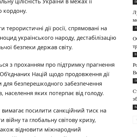
ьну цілісність України в межах її
П
 кордону.
Л
м
 терористичні дії росії, спрямовані на
Л
ноцид українського народу, дестабілізацію
О
т
ьчої безпеки держав світу.
В
ться з проханням про підтримку прагнення
Р
B
ї Об’єднаних Націй щодо продовження дії
П
ви для безперешкодного забезпечення
С
, населення яких потерпає від голоду.
з
В
 вимагає посилити санкційний тиск на
 війну та глобальну світову кризу,
також відновити міжнародний