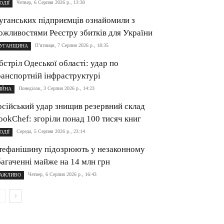
Четвер, 6 Серпня 2026 р., 13:30
ОДІЇ
уганських підприємців ознайомили з
ожливостями Реєстру збитків для України
П’ятниця, 7 Серпня 2026 р., 18:35
УГАНЩИНА
бстріл Одеської області: удар по
ранспортній інфраструктурі
Понеділок, 3 Серпня 2026 р., 14:23
ІЙНА
осійський удар знищив резервний склад
ookChef: згоріли понад 100 тисяч книг
Середа, 5 Серпня 2026 р., 23:14
ОДІЇ
тефанішину підозрюють у незаконному
багаченні майже на 14 млн грн
Четвер, 6 Серпня 2026 р., 16:43
АЖЛИВО