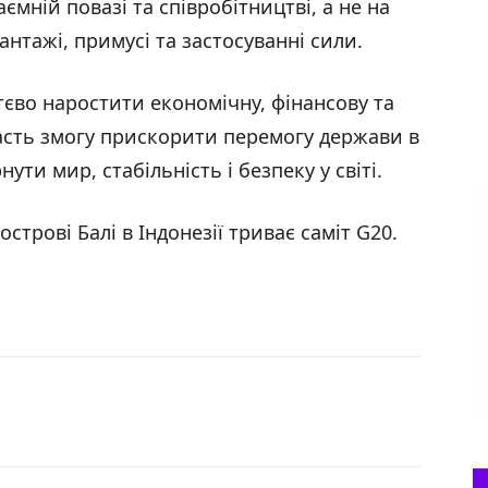
ємній повазі та співробітництві, а не на
нтажі, примусі та застосуванні сили.
тєво наростити економічну, фінансову та
дасть змогу прискорити перемогу держави в
ути мир, стабільність і безпеку у світі.
строві Балі в Індонезії триває саміт G20.