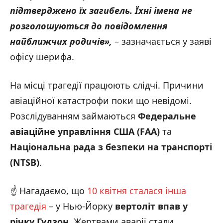
підтверджено їх загибель. Їхні імена не
розголошуються до повідомлення
найближчих родичів»,
– зазначається у заяві
офісу шерифа.
На місці трагедії працюють слідчі. Причини
авіаційної катастрофи поки що невідомі.
Розслідуванням займаються
Федеральне
авіаційне управління США (FAA)
та
Національна рада з безпеки на транспорті
(NTSB)
.
☝️ Нагадаємо, що
10 квітня сталася інша
трагедія
– у Нью-Йорку
вертоліт впав у
річку Гудзон
. Жертвами аварії стали